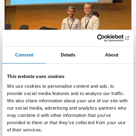
Consent
Details
About
DISABILITY ISSUES
16 Dec 2025
Uppdrag: Koordinera komplexa
välfärdstjänster så ingen faller utanför
This website uses cookies
We use cookies to personalise content and ads, to
provide social media features and to analyse our traffic.
We also share information about your use of our site with
our social media, advertising and analytics partners who
may combine it with other information that you’ve
provided to them or that they’ve collected from your use
of their services.