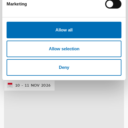
Marketing
Allow all
DISABILITY ISSUES
2 May 2025
Allow selection
Nordisk samarbeid om
funksjonshinderspørsmål – Årsrapport 2024
Deny
10
11
NOV
2026