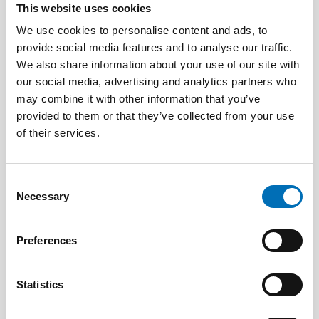
This website uses cookies
We use cookies to personalise content and ads, to
provide social media features and to analyse our traffic.
We also share information about your use of our site with
our social media, advertising and analytics partners who
DISABILITY ISSUES
17 Jun 2026
may combine it with other information that you’ve
“Active citizenship is not a privilege; it is a
provided to them or that they’ve collected from your use
right”
of their services.
Consent
Necessary
Selection
Preferences
Statistics