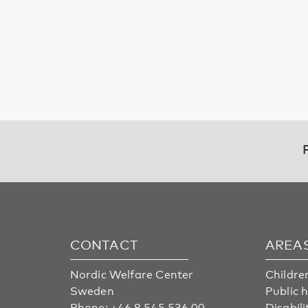
CONTACT
AREA
Nordic Welfare Center
Childre
Sweden
Public 
Phone:
+46 8 545 536 00
Disabili