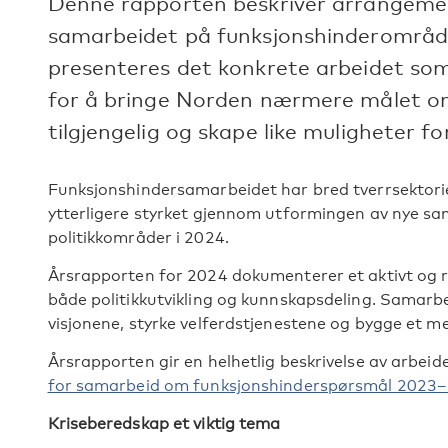
Denne rapporten beskriver arrangement
samarbeidet på funksjonshinderområde
presenteres det konkrete arbeidet som
for å bringe Norden nærmere målet o
tilgjengelig og skape like muligheter for
Funksjonshinder
samarbeidet har bred tverrsektorie
ytterligere styrket gjennom utformingen av nye s
politikkområder i 2024.
Årsrapporten for 2024 dokumenterer et aktivt og
både politikkutvikling og kunnskapsdeling. Samarbei
visjonene, styrke velferdstjenestene og bygge et me
Årsrapporten gir en helhetlig beskrivelse av arbe
for samarbeid om funksjonshinderspørsmål 2023
Kriseberedskap et viktig tema