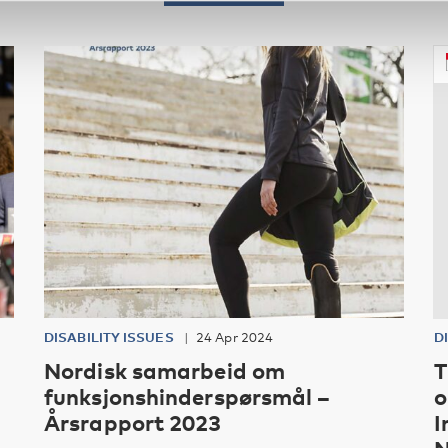
DISABILITY ISSUES
24 Apr 2024
D
Nordisk samarbeid om
T
funksjonshinderspørsmål –
o
Årsrapport 2023
I
N