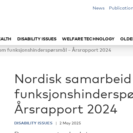
News
Publicatio
EALTH
DISABILITY ISSUES
WELFARE TECHNOLOGY
OLDE
om funksjonshinderspørsmål – Årsrapport 2024
Nordisk samarbei
funksjonshindersp
Årsrapport 2024
DISABILITY ISSUES
2 May 2025