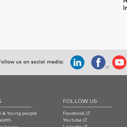
i
Follow us on social media:
S
FOLLOW US
n & Young people
Facebook
health
Youtube
ty issues
LinkedIn