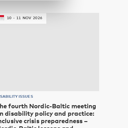
10
11
NOV
2026
ISABILITY ISSUES
he fourth Nordic-Baltic meeting
n disability policy and practice:
nclusive crisis preparedness –
ordic-Baltic lessons and