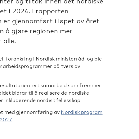
er og tiltak innen det nordiske
t i 2024. I rapporten
 er gjennomført i løpet av året
m å gjøre regionen mer
 alle.
ll forankring i Nordisk ministerråd, og ble
amarbeidsprogrammer på tvers av
 resultatorientert samarbeid som fremmer
det bidrar til å realisere de nordiske
r inkluderende nordisk fellesskap.
idet med gjennomføring av
Nordisk program
–2027
.