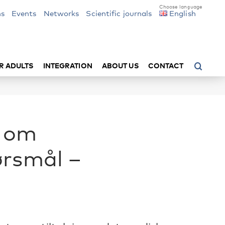
ns
Events
Networks
Scientific journals
English
R ADULTS
INTEGRATION
ABOUT US
CONTACT
d om
ørsmål –