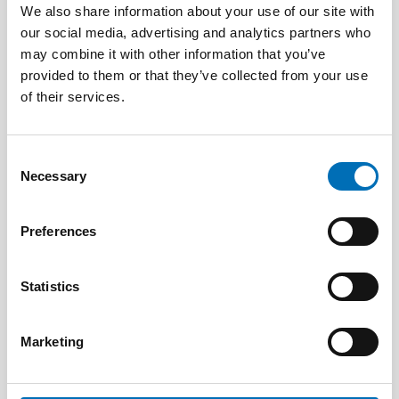
Tactile transition – experiences shared by
We also share information about your use of our site with
persons with acquired deafblindness
our social media, advertising and analytics partners who
may combine it with other information that you’ve
provided to them or that they’ve collected from your use
of their services.
Consent
Necessary
Selection
Preferences
Statistics
Marketing
DEAFBLINDNESS