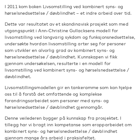
I 2011 kom boken Livsomstilling ved kombinert syns- og
hørselsnedsettelse / døvblindhet – et indre arbeid over tid.
Dette var resultatet av et skandinavisk prosjekt som med
utgangspunkt i Ann-Christine Gullacksens modell for
livsomstilling ved langvarig sykdom og funksjonsnedsettelse,
undersøkte hvordan livsomstilling arter seg for personer
som utvikler en alvorlig grad av kombinert syns- og
hørselsnedsettelse / døvblindhet. Kunnskapen vi fikk
gjennom undersøkelsen, resulterte i en modell for
livsomstilling ved kombinert syns- og hørselsnedsettelse /
døvblindhet.
Livsomstillingsmodellen gir en tankeramme som kan hjelpe
oss til å forstå det omfattende og komplekse
forandringsarbeidet som personer med syns- og
hørselsnedsettelse / døvblindhet gjennomgår.
Denne veilederen bygger på kunnskap fra prosjektet. I
tillegg har vi bragt inn kompetanse som eropparbeidet om
kombinert syns- og hørselsnedsettelse / døvblindhet
gjennom mange års arbeid i praksisfeltet.