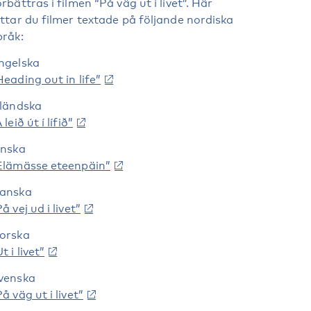
örbättras i filmen “På väg ut i livet”. Här
ittar du filmer textade på följande nordiska
pråk:
ngelska
Heading out in life”
sländska
 leið út í lífið”
inska
Elämässe eteenpäin”
anska
å vej ud i livet”
orska
t i livet”
venska
På väg ut i livet”