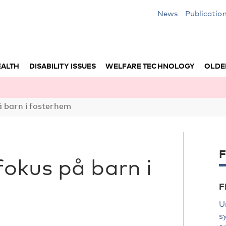
News
Publicatio
EALTH
DISABILITY ISSUES
WELFARE TECHNOLOGY
OLDE
 barn i fosterhem
F
okus på barn i
F
U
s