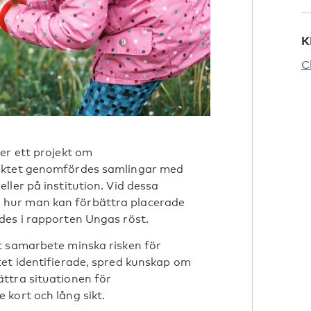
K
C
er ett projekt om
jektet genomfördes samlingar med
ller på institution. Vid dessa
hur man kan förbättra placerade
des i rapporten Ungas röst.
t samarbete minska risken för
tet identifierade, spred kunskap om
ttra situationen för
kort och lång sikt.