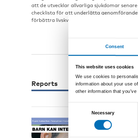
att de utvecklar allvarliga sjukdomar senare 
checklista för att underlätta genomförand
förbättra livskvalitén för många av de barn
Consent
This website uses cookies
We use cookies to personalis
Reports
information about your use of
other information that you’ve
Consent
Necessary
Selection
WELFARE POLIC
Barn kan i