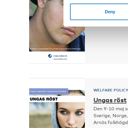
Forskning visar
familjehem och
Deny
familjehem på fl
WELFARE POLIC
Ungas röst
Den 9-10 maj 
Sverige, Norge
Arnös folkhögsk