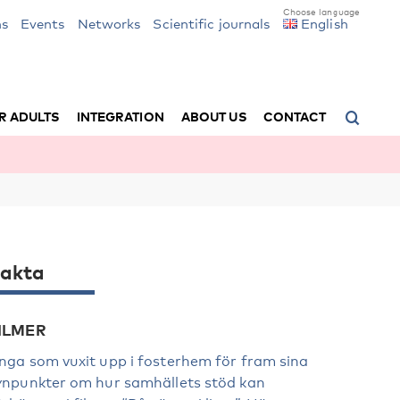
ns
Events
Networks
Scientific journals
English
R ADULTS
INTEGRATION
ABOUT US
CONTACT
akta
ILMER
nga som vuxit upp i fosterhem för fram sina
ynpunkter om hur samhällets stöd kan