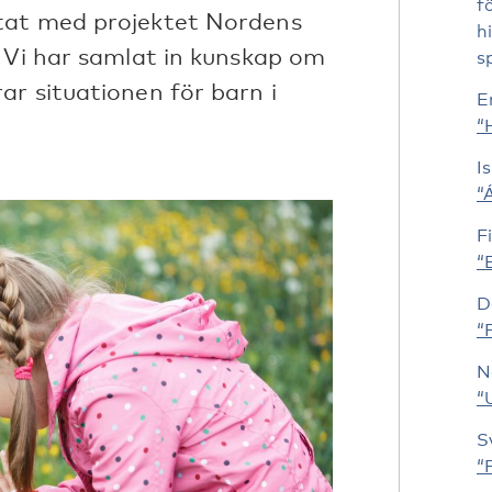
f
tat med projektet Nordens
h
. Vi har samlat in kunskap om
s
ar situationen för barn i
E
“
I
“Á
F
“
D
“P
N
“U
S
“