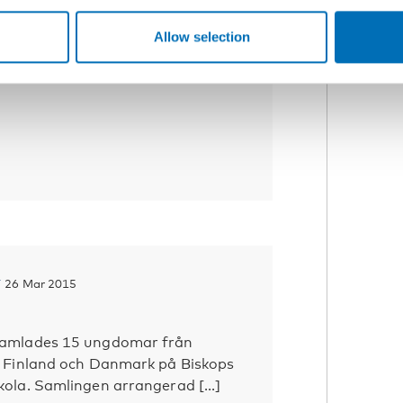
 att både barn som lever i
 vuxna som i ungdomen levt i
Allow selection
era sätt har sämre livskv [...]
Y
26 Mar 2015
samlades 15 ungdomar från
, Finland och Danmark på Biskops
ola. Samlingen arrangerad [...]