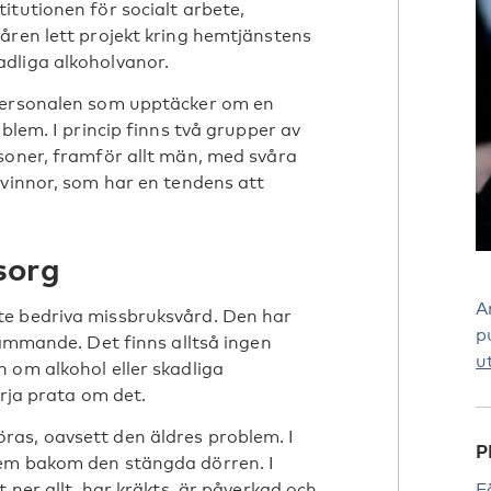
itutionen för socialt arbete,
åren lett projekt kring hemtjänstens
dliga alkoholvanor.
tpersonalen som upptäcker om en
blem. I princip finns två grupper av
soner, framför allt män, med svåra
kvinnor, som har en tendens att
sorg
A
te bedriva missbruksvård. Den har
p
tämmande. Det finns alltså ingen
u
 om alkohol eller skadliga
örja prata om det.
as, oavsett den äldres problem. I
P
dem bakom den stängda dörren. I
 ner allt, har kräkts, är påverkad och
F