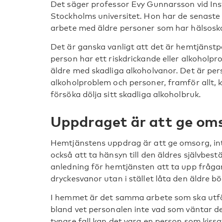
Det säger professor Evy Gunnarsson vid Inst
Stockholms universitet. Hon har de senaste 
arbete med äldre personer som har hälsoska
Det är ganska vanligt att det är hemtjäns
person har ett riskdrickande eller alkoholpro
äldre med skadliga alkoholvanor. Det är per
alkoholproblem och personer, framför allt, 
försöka dölja sitt skadliga alkoholbruk.
Uppdraget är att ge om
Hemtjänstens uppdrag är att ge omsorg, in
också att ta hänsyn till den äldres självbes
anledning för hemtjänsten att ta upp frågan
dryckesvanor utan i stället låta den äldre b
I hemmet är det samma arbete som ska utför
bland vet personalen inte vad som väntar 
tyngre fall kan det vara en person som kissat