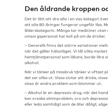
Den åldrande kroppen oc
Det är lätt att dra alla i en viss kategori öv
att alla 80-åringar fungerar ungefär lika. M
ålderskategorin. Många tar mediciner utan a
omsorgspersonal har koll på om de dricker.
– Generellt finns det större variationer me
när det gäller hälsoläget. Vi tål olika mycket
hemtjänstpersonal som läkare, borde lära 
alkohol.
När vi tänker på missbruk tänker vi oftast 
det ser olika ut. Vissa slutar att dricka, v
vissa är andra problem som blommar ut.
– Alkohol är en depressiv drog, när det hand
kan orsaka sömnproblem, oro och depressio
eller leda samtidigt som de äter dåligt, sä