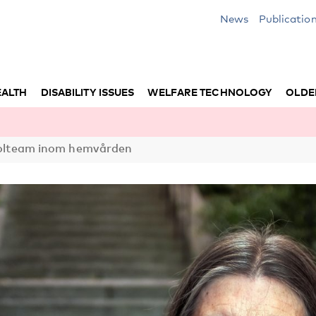
News
Publicatio
EALTH
DISABILITY ISSUES
WELFARE TECHNOLOGY
OLDE
oholteam inom hemvården