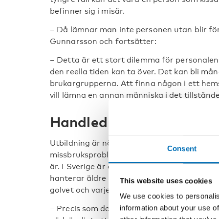
befinner sig i misär.
– Då lämnar man inte personen utan blir för
Gunnarsson och fortsätter:
– Detta är ett stort dilemma för personale
den reella tiden kan ta över. Det kan bli må
brukargrupperna. Att finna någon i ett hems
vill lämna en annan människa i det tillstånde
Handledning alldeles nö
Utbildning är nödvändigt för dem som ska 
Consent
missbruksproblem. Men minst lika viktigt, t
är. I Sverige är det ofta biståndshandlägg
hanterar äldre med skadliga dryckesvanor –
This website uses cookies
golvet och varje dag möter brukarna i dera
We use cookies to personalis
information about your use of
– Precis som det finns demensteam vill jag 