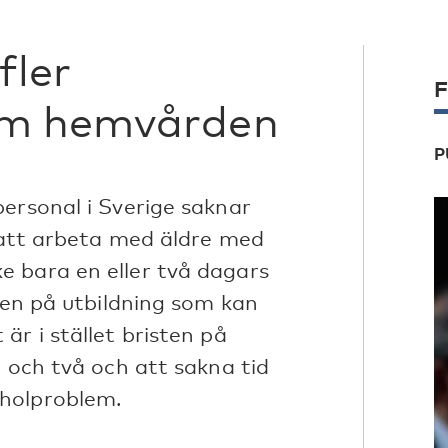
fler
F
om hemvården
P
ersonal i Sverige saknar
r att arbeta med äldre med
 bara en eller två dagars
sten på utbildning som kan
är i stället bristen på
å och två och att sakna tid
holproblem.