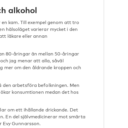
h alkohol
er en kam. Till exempel genom att tro
en hälsoläget varierar mycket i den
tt läkare eller annan
llan 80-åringar än mellan 50-åringar
 och jag menar att alla, såväl
sig mer om den åldrande kroppen och
på den arbetsföra befolkningen. Men
issa ökar konsumtionen medan det hos
lar om ett ihållande drickande. Det
n. En del självmedicinerar mot smärta
ger Evy Gunnarsson.