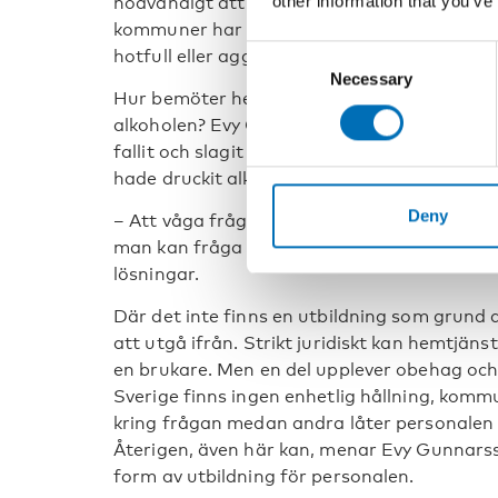
other information that you’ve
nödvändigt att jobba två och två för att sk
kommuner har vi sett att man kan gå i par 
Consent
hotfull eller aggressiv, säger Evy Gunnarsso
Necessary
Selection
Hur bemöter hemtjänstpersonalen personer
alkoholen? Evy Gunnarsson tror att många 
fallit och slagit sig illa är det till exempel 
hade druckit alkohol.
Deny
– Att våga fråga, det är ett viktigt inslag i 
man kan fråga utan att moralisera och där m
lösningar.
Där det inte finns en utbildning som grund at
att utgå ifrån. Strikt juridiskt kan hemtjäns
en brukare. Men en del upplever obehag och 
Sverige finns ingen enhetlig hållning, kommu
kring frågan medan andra låter personalen s
Återigen, även här kan, menar Evy Gunnarss
form av utbildning för personalen.