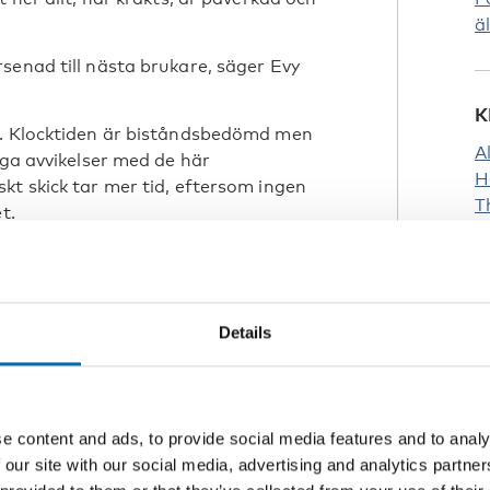
ä
senad till nästa brukare, säger Evy
K
n. Klocktiden är biståndsbedömd men
A
nga avvikelser med de här
H
kt skick tar mer tid, eftersom ingen
T
t.
dvändigt
arbeta med äldre som har
Details
ycker Evy Gunnarsson, att handledning
arna som kan få handledning i hur man
 inte de som bokstavligen står på
s hem.
e content and ads, to provide social media features and to analy
 our site with our social media, advertising and analytics partn
se fler alkoholteam. Det är nästan