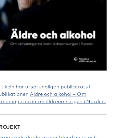
rtikeln har ursprungligen publicerats i
ublikationen
Äldre och alkohol – Om
tmaningarna inom äldreomsorgen i Norden.
ROJEKT
örändrade dryckesvanor bland unga och