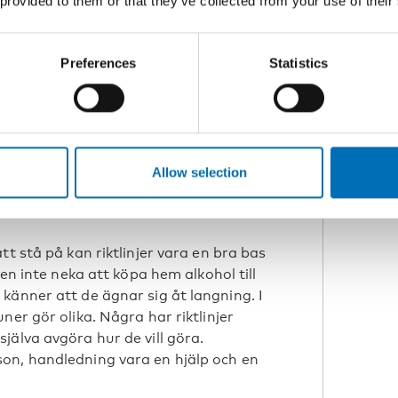
 provided to them or that they’ve collected from your use of their
öta de tyngsta missbrukarna. I mindre
om situationen bedöms kunna bli
n.
Preferences
Statistics
 de misstänker kan ha problem med
är rädda för att fråga. Om en person
inte självklart att fråga om personen
Allow selection
en utbildning. Det finns metoder för hur
an i stället kommer in på olika
t stå på kan riktlinjer vara en bra bas
ten inte neka att köpa hem alkohol till
känner att de ägnar sig åt langning. I
ner gör olika. Några har riktlinjer
jälva avgöra hur de vill göra.
on, handledning vara en hjälp och en