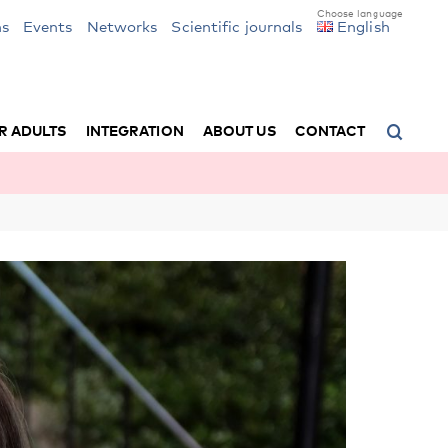
ns
Events
Networks
Scientific journals
English
R ADULTS
INTEGRATION
ABOUT US
CONTACT