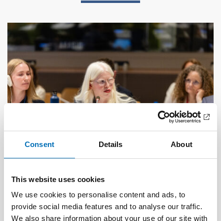
Consent
Details
About
This website uses cookies
DISABILITY ISSUES
We use cookies to personalise content and ads, to
17 Jun 2026
provide social media features and to analyse our traffic.
“Active citizenship is not a privilege; it is a
right”
We also share information about your use of our site with