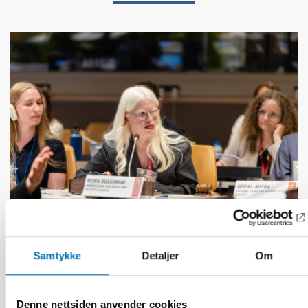
Samtykke
Detaljer
Om
FUNKSJONSHINDER
17 jun 2026
“Active citizenship is not a privilege; it is a
right”
Denne nettsiden anvender cookies