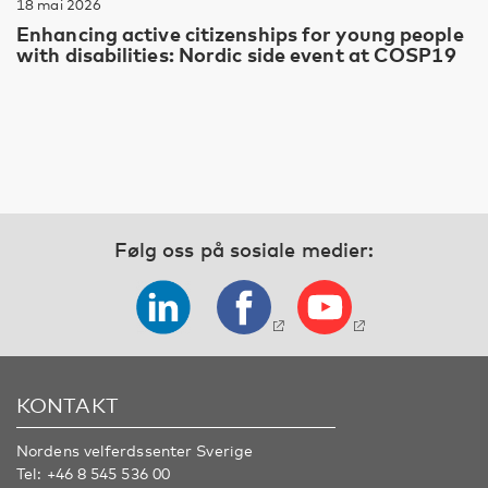
18 mai 2026
Enhancing active citizenships for young people
with disabilities: Nordic side event at COSP19
Følg oss på sosiale medier:
KONTAKT
Nordens velferdssenter Sverige
Tel:
+46 8 545 536 00