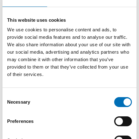
rajoitusten varaan, vai edellyttääkö se myös luottamusta,
osaamista, osallisuutta ja nuorten omaa ääntä?
Aika:
24.6.2026 klo 10:30–11.00
This website uses cookies
Streamaa ohjelma täältä
We use cookies to personalise content and ads, to
provide social media features and to analyse our traffic.
Puhujat:
We also share information about your use of our site with
Sirkku Kotilainen
, professori, Tampereen yliopisto
our social media, advertising and analytics partners who
may combine it with other information that you’ve
Aarre Okkonen
, opiskelija, 15 år
provided to them or that they’ve collected from your use
Fatim Diarra
, kansanedustaja, Vihreät
of their services.
Consent
Registration and event details
Necessary
Selection
Preferences
SHARE