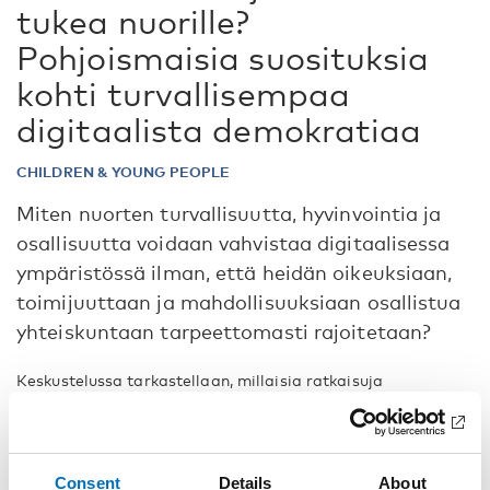
tukea nuorille?
Pohjoismaisia suosituksia
kohti turvallisempaa
digitaalista demokratiaa
CHILDREN & YOUNG PEOPLE
Miten nuorten turvallisuutta, hyvinvointia ja
osallisuutta voidaan vahvistaa digitaalisessa
ympäristössä ilman, että heidän oikeuksiaan,
toimijuuttaan ja mahdollisuuksiaan osallistua
yhteiskuntaan tarpeettomasti rajoitetaan?
Keskustelussa tarkastellaan, millaisia ratkaisuja
Pohjoismaissa on kehitetty digitaalisten haittojen
ehkäisemiseksi, mediakasvatuksen vahvistamiseksi ja
nuorten digitaalisen kansalaisuuden tukemiseksi. Voiko
turvallisempi digitaalinen demokratia rakentua pelkkien
Consent
Details
About