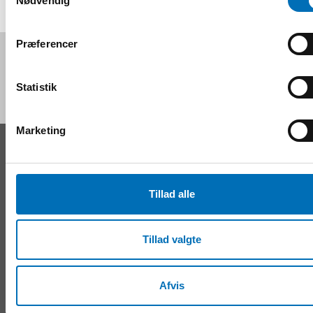
Nødvendig
Præferencer
Følg os på sociale medier:
Statistik
Marketing
KONTAKT
Nordens Velfærdscenter Sverige
Tillad alle
Tel:
+46 8 545 536 00
info@nordicwelfare.org
Nordens Velfærdscenter Finland
Tillad valgte
Tel:
+358 20 7410 880
info@nordicwelfare.org
Afvis