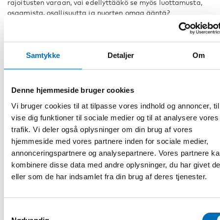
rajoitusten varaan, vai edellyttääkö se myös luottamusta,
osaamista, osallisuutta ja nuorten omaa ääntä?
Aika:
24.6.2026 klo 10:30–11.00
Streamaa ohjelma täältä
Samtykke
Detaljer
Om
Puhujat:
Sirkku Kotilainen
, professori, Tampereen yliopisto
Denne hjemmeside bruger cookies
Aarre Okkonen
, opiskelija, 15 år
Vi bruger cookies til at tilpasse vores indhold og annoncer, til
Fatim Diarra
, kansanedustaja, Vihreät
vise dig funktioner til sociale medier og til at analysere vores
trafik. Vi deler også oplysninger om din brug af vores
hjemmeside med vores partnere inden for sociale medier,
annonceringspartnere og analysepartnere. Vores partnere k
Registrering og information
kombinere disse data med andre oplysninger, du har givet d
eller som de har indsamlet fra din brug af deres tjenester.
DEL
Samtykkevalg