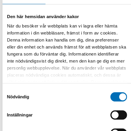
Den här hemsidan använder kakor
När du besöker vår webbplats kan vi lagra eller hämta
information i din webbläsare, främst i form av cookies.
Denna information kan handla om dig, dina preferenser
eller din enhet och används främst för att webbplatsen ska
fungera som du förväntar dig. Informationen identifierar
inte nödvändigsvist dig direkt, men den kan ge dig en mer
personlig webbupplevelse. När du använder vår webbplats
placeras nödvändiga cookies automatiskt, och dessa är
alltid aktiva utan att kräva ditt samtycke. Dessa cookies är
nödvändiga för att du ska kunna använda webbplatsen och
Samtyckesval
dess funktioner. Vi respekterar din integritet, och du kan
Nödvändig
välja vilka ytterligare cookies (statistiska, preferens,
marknadsföring och oklassificerade) du vill acceptera.
Inställningar
Klicka på de olika kategorirubrikerna för att ta reda på mer
och anpassa dina inställningar för cookies. Observera att