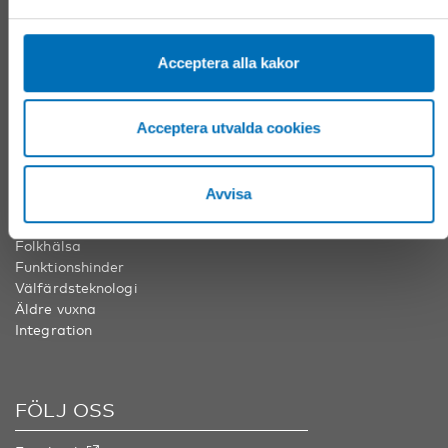
Tel:
+46 8 545 536 00
info@nordicwelfare.org
Nordens välfärdscenter Finland
Acceptera alla kakor
Tel:
+358 20 7410 880
info@nordicwelfare.org
Acceptera utvalda cookies
ÄMNESOMRÅDEN
Avvisa
Barn & unga
Folkhälsa
Funktionshinder
Välfärdsteknologi
Äldre vuxna
Integration
FÖLJ OSS