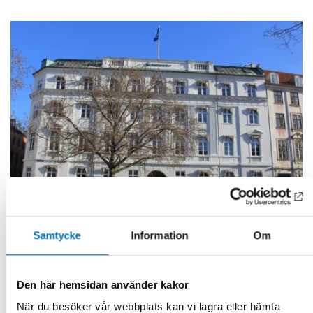
Samtycke
Information
Om
VÄLFÄRDSPOLITIK
17 apr 2024
Lyft fram välfärdsfrågorna i kommande
Den här hemsidan använder kakor
Helsingforsavtal
När du besöker vår webbplats kan vi lagra eller hämta