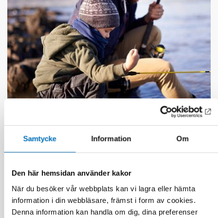
DÖVBLINDHET
1 feb 2023
Samtycke
Information
Om
Tactile transition – experiences shared by
persons with acquired deafblindness
Den här hemsidan använder kakor
När du besöker vår webbplats kan vi lagra eller hämta
information i din webbläsare, främst i form av cookies.
Denna information kan handla om dig, dina preferenser