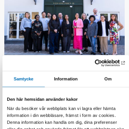
INTEGRATION
15 okt 2025
Samtycke
Information
Om
A stronger Nordic region through inclusive
integration – 14 recommendations by The
Nordic Migrant Expert Forum
Den här hemsidan använder kakor
När du besöker vår webbplats kan vi lagra eller hämta
information i din webbläsare, främst i form av cookies.
Denna information kan handla om dig, dina preferenser