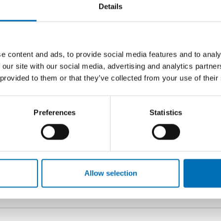
Details
Redaktionsråd:
Sven Bremberg, Karolinska Institutet, Sverige
e content and ads, to provide social media features and to analy
Trine Wulf-Andersen, Roskilde Universitet, Dan
 our site with our social media, advertising and analytics partn
Snæfríður Þóra Egilson, University of Iceland, I
 provided to them or that they’ve collected from your use of their
Tom Kettunen, Nordic Studies on Alcohol and D
Preferences
Statistics
John Eriksen, Nordlandsforskning, Norge
Allow selection