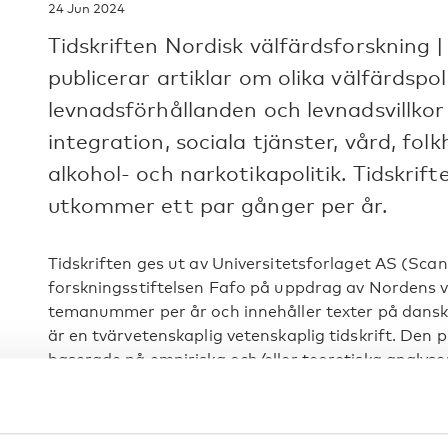
24 Jun 2024
Tidskriften Nordisk välfärdsforskning 
publicerar artiklar om olika välfärdsp
levnadsförhållanden och levnadsvillkor 
integration, sociala tjänster, vård, fol
alkohol- och narkotikapolitik. Tidskri
utkommer ett par gånger per år.
Tidskriften ges ut av Universitetsforlaget AS (Sca
forskningsstiftelsen Fafo på uppdrag av Nordens 
temanummer per år och innehåller texter på dansk
är en tvärvetenskaplig vetenskaplig tidskrift. Den 
baserade på empiriska och/eller teoretiska analyser
riktar sig till är forskare och akademiker, studenter
yrkesverksamma, intressegrupper, media och allm
Läs senaste numret av tidskriften på Universitetsf