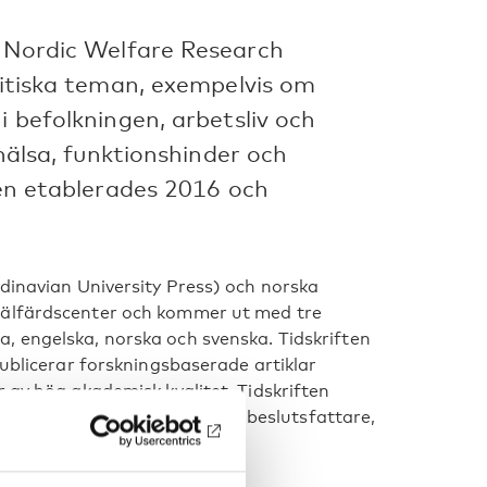
| Nordic Welfare Research
olitiska teman, exempelvis om
i befolkningen, arbetsliv och
khälsa, funktionshinder och
ften etablerades 2016 och
ndinavian University Press) och norska
välfärdscenter och kommer ut med tre
a, engelska, norska och svenska.
Tidskriften
publicerar forskningsbaserade artiklar
 av hög akademisk kvalitet. Tidskriften
, politiska och administrativa beslutsfattare,
änheten.
orlaget