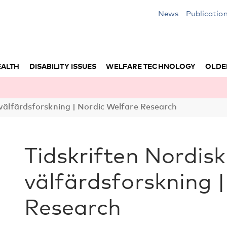
News
Publicatio
EALTH
DISABILITY ISSUES
WELFARE TECHNOLOGY
OLDE
 välfärdsforskning | Nordic Welfare Research
Tidskriften Nordisk
välfärdsforskning 
Research