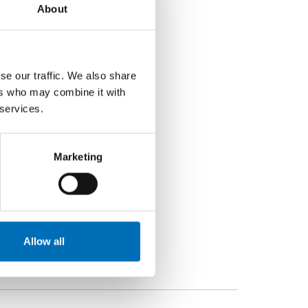
About
se our traffic. We also share
mark
ers who may combine it with
sland
 services.
rugs, Finland
Marketing
Allow all