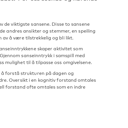
.
 av de viktigste sansene. Disse to sansene
 i de andres ansikter og stemmer, en speiling
v å være tilstrekkelig og bli likt.
nseinntrykkene skaper aktivitet som
. Gjennom sanseinntrykk i samspill med
s mulighet til å tilpasse oss omgivelsene.
av å forstå strukturen på dagen og
dre. Oversikt i en kognitiv forstand omtales
ell forstand ofte omtales som en indre