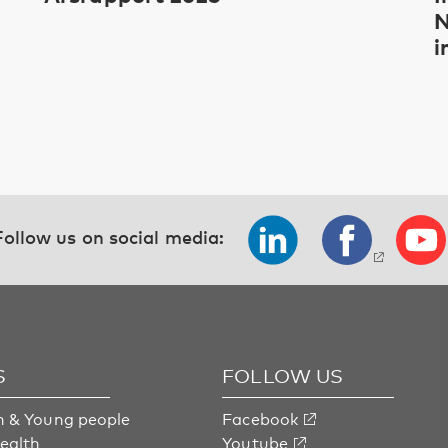
N
i
Follow us on social media:
S
FOLLOW US
n & Young people
Facebook
health
Youtube