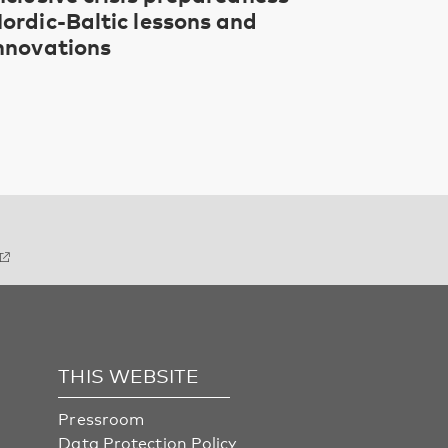
ordic-Baltic lessons and
nnovations
THIS WEBSITE
Pressroom
Data Protection Policy