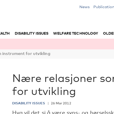
News
Publicatio
EALTH
DISABILITY ISSUES
WELFARE TECHNOLOGY
OLDE
 instrument for utvikling
Nære relasjoner s
for utvikling
DISABILITY ISSUES
26 Mar 2012
Hva vil det si å være syns- og hørsels