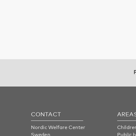
CONTACT
AREA
Nordic Welfare Center
Childre
Sweden
Public 