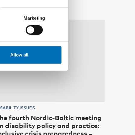
Marketing
10
11
NOV
2026
Allow all
ISABILITY ISSUES
he fourth Nordic-Baltic meeting
n disability policy and practice:
nclusive crisis preparedness –