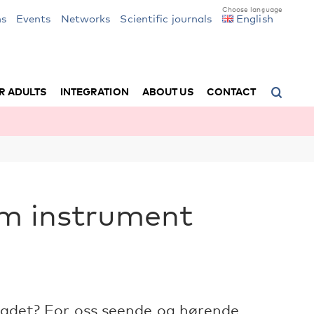
ns
Events
Networks
Scientific journals
English
R ADULTS
INTEGRATION
ABOUT US
CONTACT
om instrument
skadet? For oss seende og hørende