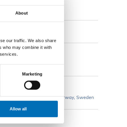
TO REGISTRATION
About
Programme PDF
se our traffic. We also share
ers who may combine it with
ATEGORIES
 services.
lder adults
Marketing
OUNTRIES
enmark
Finland
Iceland
Norway
Sweden
Allow all
ANGUAGE