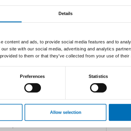
i – goda exempel från
Details
som har tagits fram för att främja
ckså på hur forskningsresultat kan
vardagen.
e content and ads, to provide social media features and to analy
ockan 10.30-12.30 CET
 our site with our social media, advertising and analytics partn
skandinaviska och
C
 provided to them or that they’ve collected from your use of their
O
Preferences
Statistics
ogi
C
mhälle/Senteret for
D
Allow selection
og/Sundhedsstyrelsen Danmark
L
a Bälte/Östersund och