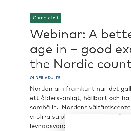
Completed
Webinar: A bette
age in – good e
the Nordic count
OLDER ADULTS
Norden är i framkant när det gäl
ett åldersvänligt, hållbart och h
samhälle. I Nordens välfärdscent
vi olika strukturella lösningar för
levnadsvanor hos äldre vuxna.