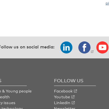
p
Follow us on social media:
S
FOLLOW US
n & Young people
Facebook
health
Youtube
ty issues
LinkedIn
 technology
Newsletter