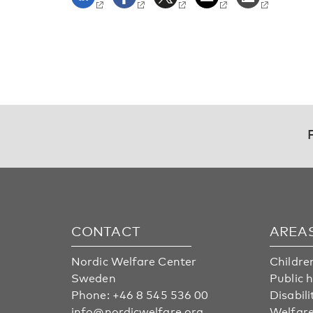
CONTACT
AREA
Nordic Welfare Center
Childre
Sweden
Public 
Phone:
+46 8 545 536 00
Disabili
info@nordicwelfare.org
Welfare