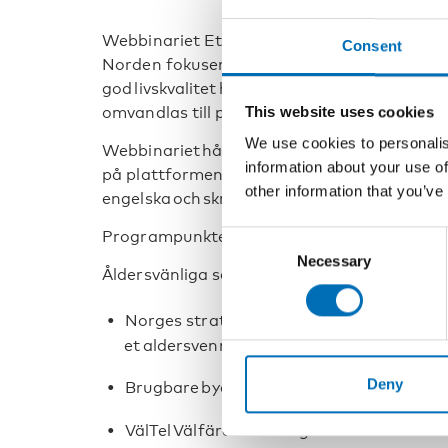
Webbinariet Ett bättre samhälle att åldras 
Consent
Norden fokuserar på nya nordiska lösningar 
god livskvalitet hos äldre vuxna. Vi tittar o
This website uses cookies
omvandlas till praktik och implementeras i 
We use cookies to personalis
Webbinariet hålls den 10 november 2021 kl
information about your use of
på plattformen Zoom. Webbinariet hålls på 
other information that you’ve
engelska och skrivtolkas på engelska.
Programpunkter:
Consent
Necessary
Selection
Åldersvänliga samhällen och välfärdsteknol
Norges strategi för ett åldersvänligt sa
et aldersvennlig Norge
Deny
Brugbare byer for seniorer, en idékatal
VälTel Välfärdsteknologi i Nordens Grön