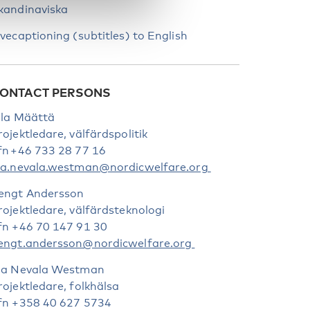
kandinaviska
ivecaptioning (subtitles) to English
ONTACT PERSONS
ila Määttä
rojektledare, välfärdspolitik
fn +46 733 28 77 16
ia.nevala.westman@nordicwelfare.org
engt Andersson
rojektledare, välfärdsteknologi
fn +46 70 147 91 30
engt.andersson@nordicwelfare.org
ia Nevala Westman
rojektledare, folkhälsa
fn +358 40 627 5734