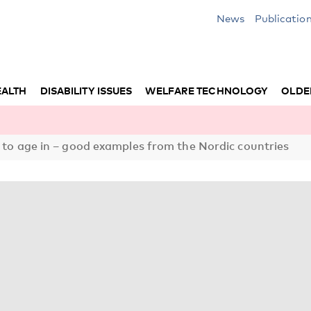
News
Publicatio
EALTH
DISABILITY ISSUES
WELFARE TECHNOLOGY
OLDE
 to age in – good examples from the Nordic countries