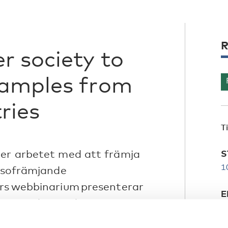
R
r society to
xamples from
ries
T
ler arbetet med att främja
S
1
älsofrämjande
ers webbinarium presenterar
E
 att stödja sunda
1