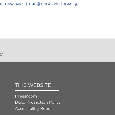
ia.nevala.westman@nordicwelfare.org
THIS WEBSITE
Pressroom
Data Protection Policy
Accessibility Report