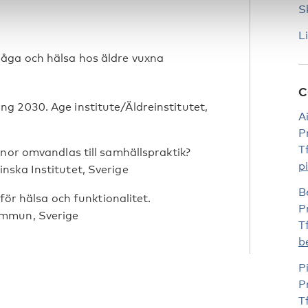
S
L
åga och hälsa hos äldre vuxna
C
g 2030. Age institute/Äldreinstitutet,
A
P
T
nor omvandlas till samhällspraktik?
p
nska Institutet, Sverige
B
för hälsa och funktionalitet.
P
ommun, Sverige
T
b
P
P
T