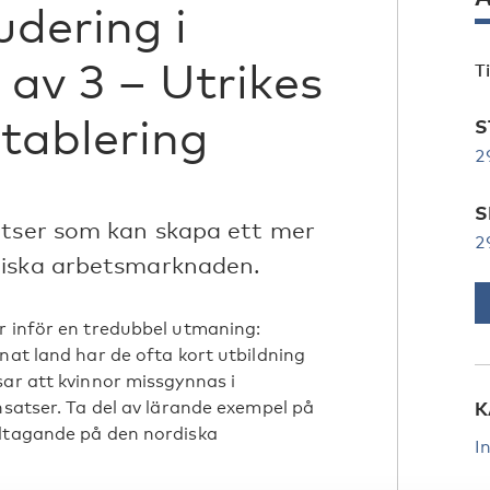
udering i
2 av 3 – Utrikes
T
tablering
S
2
S
atser som kan skapa ett mer
2
diska arbetsmarknaden.
r inför en tredubbel utmaning:
nat land har de ofta kort utbildning
sar att kvinnor missgynnas i
nsatser. Ta del av lärande exempel på
K
eltagande på den nordiska
I