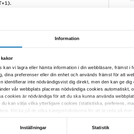
T+1).
K
M
v
Trappan.
H
Information
N
ialt företag och kvinnokooperativ i
etstillfällen för dem som står allra
 kakor
kvinnor som saknar utbildningar och
till social hållbarhet i utsatta
 kan vi lagra eller hämta information i din webbläsare, främst i
g, dina preferenser eller din enhet och används främst för att 
en identifierar inte nödvändigsvist dig direkt, men den kan ge dig
der vår webbplats placeras nödvändiga cookies automatiskt, och
sa cookies är nödvändiga för att du ska kunna använda webbplat
entornetværk.
h du kan välja vilka ytterligare cookies (statistiska, preferens, 
rløse etniske minoritetskvinders
ptera. Klicka på de olika kategorirubrikerna för att ta reda på me
ntornetværket anvender frivillige
bservera att blockering av cookies kan påverka din upplevelse av
und, til at støtte etniske
t vår webbplats tidigare och accepterat användningen av cookies
Inställningar
Statistik
n. Metoden fra KVINFOs
tessinställningarna i din webbläsare.