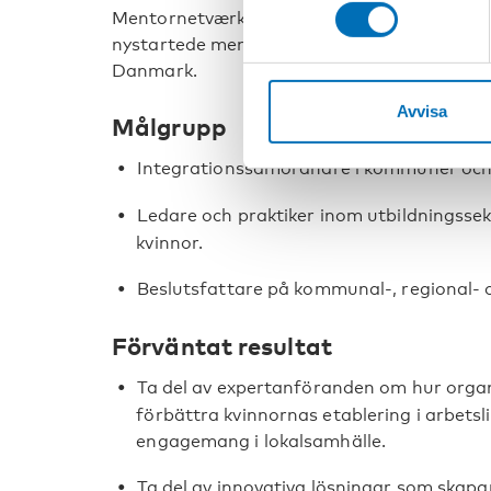
Mentornetværk er anvendt til at starte søs
nystartede mentorprojekt PIFT, der retter s
Danmark.
Avvisa
Målgrupp
Integrationssamordnare i kommuner och 
Ledare och praktiker inom utbildningss
kvinnor.
Beslutsfattare på kommunal-, regional- o
Förväntat resultat
Ta del av expertanföranden om hur organ
förbättra kvinnornas etablering i arbetsli
engagemang i lokalsamhälle.
Ta del av innovativa lösningar som skapar