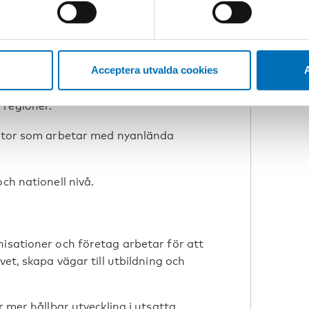
terprogrammer i 30 lande og også i det
ig mod sårbare unge kvinder i
Acceptera utvalda cookies
A
regioner.
ektor som arbetar med nyanlända
ch nationell nivå.
isationer och företag arbetar för att
vet, skapa vägar till utbildning och
 mer hållbar utveckling i utsatta