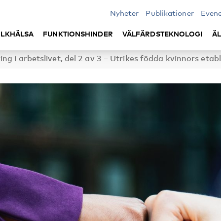
Nyheter
Publikationer
Even
LKHÄLSA
FUNKTIONSHINDER
VÄLFÄRDSTEKNOLOGI
Ä
ng i arbetslivet, del 2 av 3 – Utrikes födda kvinnors etab