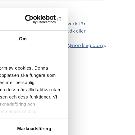
ONTAKTPERSONER
aria Marquard, Nordiskt nätverk för
uxnas lärande,
marq@edu.au.dk
eller
elena Lagercrantz,
Om
ordregio,
helena.lagercrantz@nordregio.org
.
 form av cookies. Denna
webbplatsen ska fungera som
 en mer personlig
 dessa är alltid aktiva utan
sen och dess funktioner. Vi
marknadsföring och
r och anpassa dina
 webbplatsen och de tjänster
 kan du alltid radera dem
Marknadsföring