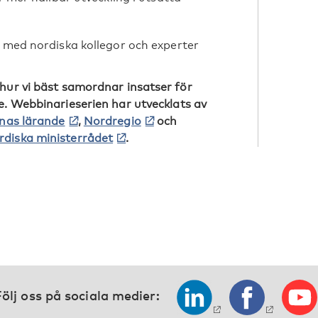
 med nordiska kollegor och experter
hur vi bäst samordnar insatser för
e. Webbinarieserien har utvecklats av
xnas lärande
,
Nordregio
och
rdiska ministerrådet
.
ölj oss på sociala medier: