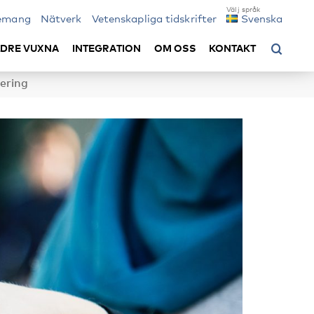
emang
Nätverk
Vetenskapliga tidskrifter
Svenska
LDRE VUXNA
INTEGRATION
OM OSS
KONTAKT
lering