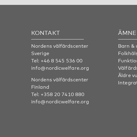
KONTAKT
ÄMNE
Nordens välfärdscenter
Barn &
Sverige
Folkhäl
Tel:
+46 8 545 536 00
Funktio
info@nordicwelfare.org
Välfärd
Äldre v
Nordens välfärdscenter
Integra
Finland
Tel:
+358 20 7410 880
info@nordicwelfare.org