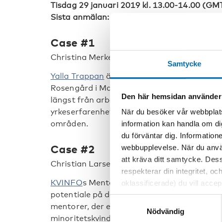
Tisdag 29 januari 2019 kl. 13.00-14.00 (GM
Sista anmälan: 24 januari 2019
Case #1
Christina Merker Siesjö, ordförande, Yalla 
Samtycke
Yalla Trappan
är ett arbetsintegrerande soc
Rosengård i Malmö. Yalla Trappan skapar arb
Den här hemsidan använder
längst från arbetsmarknaden: medelålders 
yrkeserfarenheter från hemlandet, och bidrar 
När du besöker vår webbplats
områden.
information kan handla om di
du förväntar dig. Information
Case #2
webbupplevelse. När du använ
att kräva ditt samtycke. Des
Christian Larsen, projektleder, KVINFOs M
respekterar din integritet, oc
KVINFO
s Mentornetværk stræber efter at fo
oklassificerade) du vill acce
potentiale på det danske arbejdsmarked. Me
inställningar för cookies. O
Samtyckesval
mentorer, der er forankret i det danske samf
vi erbjuder. Om du har besök
Nödvändig
minoritetskvinder med en bedre integratio
genom att navigera till sekre