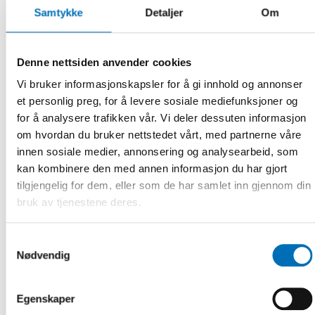
allt kommer det att gälla i glest befolkade områden.
Samtykke
Detaljer
Om
Ministrarna konstaterade även att det krävs mer nordiskt
samarbete och gemensamma ansträngningar för att nå
målen. Ditt postnummer får inte avgöra hur bra vård du får
Denne nettsiden anvender cookies
när du blir sjuk eller vilken kommunal omsorg du får när du
behöver det.
Vi bruker informasjonskapsler for å gi innhold og annonser
et personlig preg, for å levere sosiale mediefunksjoner og
Eva Franzén, direktör Nordens välfärdscenter
for å analysere trafikken vår. Vi deler dessuten informasjon
Bengt Andersson, projektledare Nordens välfärdscenter
om hvordan du bruker nettstedet vårt, med partnerne våre
innen sosiale medier, annonsering og analysearbeid, som
kan kombinere den med annen informasjon du har gjort
tilgjengelig for dem, eller som de har samlet inn gjennom din
Fakta
bruk av tjenestene deres.
Samtykkevalg
DEL
Nødvendig
Egenskaper