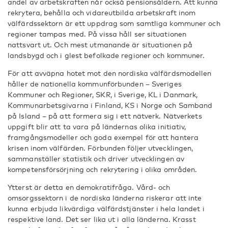
andel av arbetskraften når också pensionsåldern. Att kunna
rekrytera, behålla och vidareutbilda arbetskraft inom
välfärdssektorn är ett uppdrag som samtliga kommuner och
regioner tampas med. På vissa håll ser situationen
nattsvart ut. Och mest utmanande är situationen på
landsbygd och i glest befolkade regioner och kommuner.
För att avväpna hotet mot den nordiska välfärdsmodellen
håller de nationella kommunförbunden – Sveriges
Kommuner och Regioner, SKR, i Sverige, KL i Danmark,
Kommunarbetsgivarna i Finland, KS i Norge och Samband
på Island – på att formera sig i ett nätverk. Nätverkets
uppgift blir att ta vara på ländernas olika initiativ,
framgångsmodeller och goda exempel för att hantera
krisen inom välfärden. Förbunden följer utvecklingen,
sammanställer statistik och driver utvecklingen av
kompetensförsörjning och rekrytering i olika områden.
Ytterst är detta en demokratifråga. Vård- och
omsorgssektorn i de nordiska länderna riskerar att inte
kunna erbjuda likvärdiga välfärdstjänster i hela landet i
respektive land. Det ser lika ut i alla länderna. Krasst