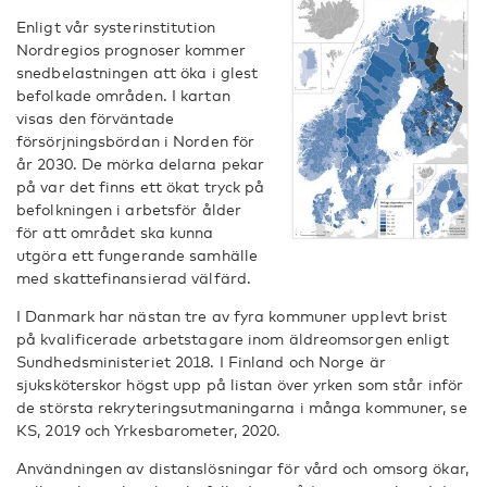
Enligt vår systerinstitution
Nordregios prognoser kommer
snedbelastningen att öka i glest
befolkade områden. I kartan
visas den förväntade
försörjningsbördan i Norden för
år 2030. De mörka delarna pekar
på var det finns ett ökat tryck på
befolkningen i arbetsför ålder
för att området ska kunna
utgöra ett fungerande samhälle
med skattefinansierad välfärd.
I Danmark har nästan tre av fyra kommuner upplevt brist
på kvalificerade arbetstagare inom äldreomsorgen enligt
Sundhedsministeriet 2018. I Finland och Norge är
sjuksköterskor högst upp på listan över yrken som står inför
de största rekryteringsutmaningarna i många kommuner, se
KS, 2019 och Yrkesbarometer, 2020.
Användningen av distanslösningar för vård och omsorg ökar,