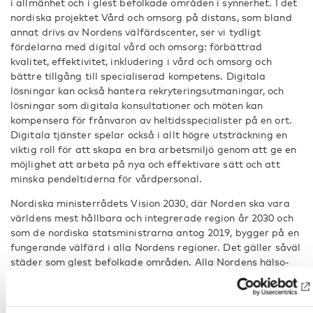
i allmänhet och i glest befolkade områden i synnerhet. I det
nordiska projektet Vård och omsorg på distans, som bland
annat drivs av Nordens välfärdscenter, ser vi tydligt
fördelarna med digital vård och omsorg: förbättrad
kvalitet, effektivitet, inkludering i vård och omsorg och
bättre tillgång till specialiserad kompetens. Digitala
lösningar kan också hantera rekryteringsutmaningar, och
lösningar som digitala konsultationer och möten kan
kompensera för frånvaron av heltidsspecialister på en ort.
Digitala tjänster spelar också i allt högre utsträckning en
viktig roll för att skapa en bra arbetsmiljö genom att ge en
möjlighet att arbeta på nya och effektivare sätt och att
minska pendeltiderna för vårdpersonal.
Nordiska ministerrådets Vision 2030, där Norden ska vara
världens mest hållbara och integrerade region år 2030 och
som de nordiska statsministrarna antog 2019, bygger på en
fungerande välfärd i alla Nordens regioner. Det gäller såväl
städer som glest befolkade områden. Alla Nordens hälso-
och social-ministrar deltog nyligen i en konferens om digital
vård och omsorg. Ministrarna var eniga om att digitala
tjänster bidrar till att uppnå målen i Vision 2030, framför