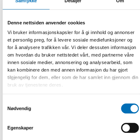
Samtykke
Detaljer
Om
22 jan 2021
Utan stabil välfärd ingen regional utveckling
Denne nettsiden anvender cookies
En stabil och säkerställd välfärd som bas är den
nödvändiga plattformen för att kunna genomföra regional
Vi bruker informasjonskapsler for å gi innhold og annonser
utveckling. Det gäller i [...]
et personlig preg, for å levere sosiale mediefunksjoner og
for å analysere trafikken vår. Vi deler dessuten informasjon
om hvordan du bruker nettstedet vårt, med partnerne våre
innen sosiale medier, annonsering og analysearbeid, som
kan kombinere den med annen informasjon du har gjort
tilgjengelig for dem, eller som de har samlet inn gjennom din
bruk av tjenestene deres.
Samtykkevalg
Nødvendig
Egenskaper