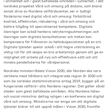
i allmänhet och i glest befolkade områden i synnerhet. I det
nordiska projektet Vård och omsorg på distans, som bland
annat drivs av Nordens välfärdscenter, ser vi tydligt
fördelarna med digital vård och omsorg: förbättrad
kvalitet, effektivitet, inkludering i vård och omsorg och
bättre tillgång till specialiserad kompetens. Digitala
lösningar kan också hantera rekryteringsutmaningar, och
lösningar som digitala konsultationer och möten kan
kompensera för frånvaron av heltidsspecialister på en ort.
Digitala tjänster spelar också i allt högre utsträckning en
viktig roll för att skapa en bra arbetsmiljö genom att ge en
möjlighet att arbeta på nya och effektivare sätt och att
minska pendeltiderna för vårdpersonal.
Nordiska ministerrådets Vision 2030, där Norden ska vara
världens mest hållbara och integrerade region år 2030 och
som de nordiska statsministrarna antog 2019, bygger på en
fungerande välfärd i alla Nordens regioner. Det gäller såväl
städer som glest befolkade områden. Alla Nordens hälso-
och social-ministrar deltog nyligen i en konferens om digital
vård och omsorg. Ministrarna var eniga om att digitala
tjänster bidrar till att uppnå målen i Vision 2030, framför