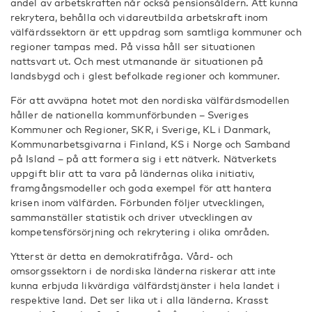
andel av arbetskraften når också pensionsåldern. Att kunna
rekrytera, behålla och vidareutbilda arbetskraft inom
välfärdssektorn är ett uppdrag som samtliga kommuner och
regioner tampas med. På vissa håll ser situationen
nattsvart ut. Och mest utmanande är situationen på
landsbygd och i glest befolkade regioner och kommuner.
För att avväpna hotet mot den nordiska välfärdsmodellen
håller de nationella kommunförbunden – Sveriges
Kommuner och Regioner, SKR, i Sverige, KL i Danmark,
Kommunarbetsgivarna i Finland, KS i Norge och Samband
på Island – på att formera sig i ett nätverk. Nätverkets
uppgift blir att ta vara på ländernas olika initiativ,
framgångsmodeller och goda exempel för att hantera
krisen inom välfärden. Förbunden följer utvecklingen,
sammanställer statistik och driver utvecklingen av
kompetensförsörjning och rekrytering i olika områden.
Ytterst är detta en demokratifråga. Vård- och
omsorgssektorn i de nordiska länderna riskerar att inte
kunna erbjuda likvärdiga välfärdstjänster i hela landet i
respektive land. Det ser lika ut i alla länderna. Krasst