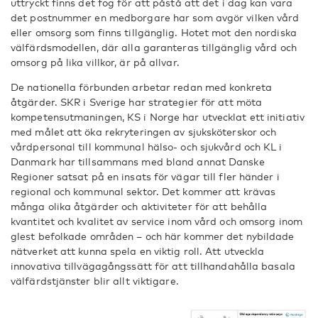
uttryckt finns det fog för att påstå att det i dag kan vara
det postnummer en medborgare har som avgör vilken vård
eller omsorg som finns tillgänglig. Hotet mot den nordiska
välfärdsmodellen, där alla garanteras tillgänglig vård och
omsorg på lika villkor, är på allvar.
De nationella förbunden arbetar redan med konkreta
åtgärder. SKR i Sverige har strategier för att möta
kompetensutmaningen, KS i Norge har utvecklat ett initiativ
med målet att öka rekryteringen av sjuksköterskor och
vårdpersonal till kommunal hälso- och sjukvård och KL i
Danmark har tillsammans med bland annat Danske
Regioner satsat på en insats för vägar till fler händer i
regional och kommunal sektor. Det kommer att krävas
många olika åtgärder och aktiviteter för att behålla
kvantitet och kvalitet av service inom vård och omsorg inom
glest befolkade områden – och här kommer det nybildade
nätverket att kunna spela en viktig roll. Att utveckla
innovativa tillvägagångssätt för att tillhandahålla basala
välfärdstjänster blir allt viktigare.