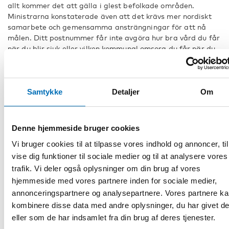
allt kommer det att gälla i glest befolkade områden.
Ministrarna konstaterade även att det krävs mer nordiskt
samarbete och gemensamma ansträngningar för att nå
målen. Ditt postnummer får inte avgöra hur bra vård du får
när du blir sjuk eller vilken kommunal omsorg du får när du
behöver det.
Eva Franzén, direktör Nordens välfärdscenter
Samtykke
Detaljer
Om
Bengt Andersson, projektledare Nordens välfärdscenter
Denne hjemmeside bruger cookies
Fakta
Vi bruger cookies til at tilpasse vores indhold og annoncer, til
vise dig funktioner til sociale medier og til at analysere vores
trafik. Vi deler også oplysninger om din brug af vores
DEL
hjemmeside med vores partnere inden for sociale medier,
annonceringspartnere og analysepartnere. Vores partnere k
kombinere disse data med andre oplysninger, du har givet d
eller som de har indsamlet fra din brug af deres tjenester.