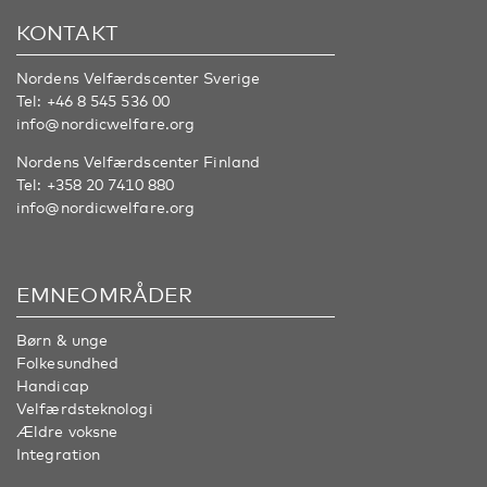
KONTAKT
Nordens Velfærdscenter Sverige
Tel:
+46 8 545 536 00
info@nordicwelfare.org
Nordens Velfærdscenter Finland
Tel:
+358 20 7410 880
info@nordicwelfare.org
EMNEOMRÅDER
Børn & unge
Folkesundhed
Handicap
Velfærdsteknologi
Ældre voksne
Integration