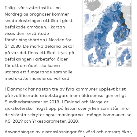
Enligt vår systerinstitution
Nordregios prognoser kommer
snedbelastningen att öka i glest
befolkade områden. I kartan
visas den förväntade
försörjningsbördan i Norden för
år 2030. De mörka delarna pekar
på var det finns ett ökat tryck på
befolkningen i arbetsför ålder
för att området ska kunna
utgöra ett fungerande samhälle
med skattefinansierad välfärd.
I Danmark har nästan tre av fyra kommuner upplevt brist
på kvalificerade arbetstagare inom äldreomsorgen enligt
Sundhedsministeriet 2018. I Finland och Norge är
sjuksköterskor högst upp på listan över yrken som står inför
de största rekryteringsutmaningarna i många kommuner, se
KS, 2019 och Yrkesbarometer, 2020.
Användningen av distanslösningar för vård och omsorg ökar,