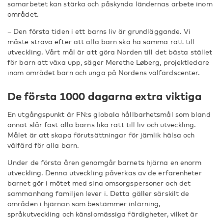
samarbetet kan stärka och påskynda ländernas arbete inom
området.
– Den första tiden i ett barns liv är grundläggande. Vi
måste sträva efter att alla barn ska ha samma rätt till
utveckling. Vårt mål är att göra Norden till det bästa stället
för barn att växa upp, säger Merethe Løberg, projektledare
inom området barn och unga på Nordens välfärdscenter.
De första 1000 dagarna extra viktiga
En utgångspunkt är FN:s globala hållbarhetsmål som bland
annat slår fast alla barns lika rätt till liv och utveckling.
Målet är att skapa förutsättningar för jämlik hälsa och
välfärd för alla barn.
Under de första åren genomgår barnets hjärna en enorm
utveckling. Denna utveckling påverkas av de erfarenheter
barnet gör i mötet med sina omsorgspersoner och det
sammanhang familjen lever i. Detta gäller särskilt de
områden i hjärnan som bestämmer inlärning,
språkutveckling och känslomässiga färdigheter, vilket är