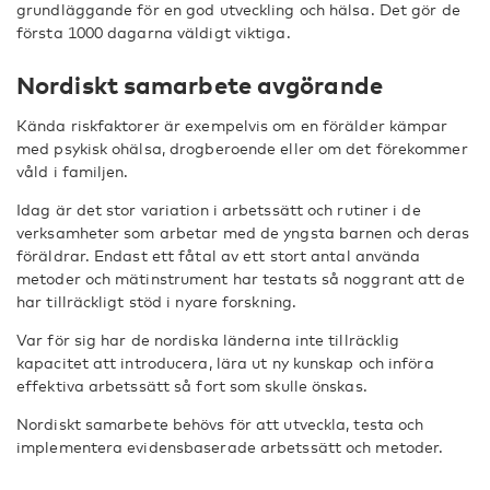
grundläggande för en god utveckling och hälsa. Det gör de
första 1000 dagarna väldigt viktiga.
Nordiskt samarbete avgörande
Kända riskfaktorer är exempelvis om en förälder kämpar
med psykisk ohälsa, drogberoende eller om det förekommer
våld i familjen.
Idag är det stor variation i arbetssätt och rutiner i de
verksamheter som arbetar med de yngsta barnen och deras
föräldrar. Endast ett fåtal av ett stort antal använda
metoder och mätinstrument har testats så noggrant att de
har tillräckligt stöd i nyare forskning.
Var för sig har de nordiska länderna inte tillräcklig
kapacitet att introducera, lära ut ny kunskap och införa
effektiva arbetssätt så fort som skulle önskas.
Nordiskt samarbete behövs för att utveckla, testa och
implementera evidensbaserade arbetssätt och metoder.