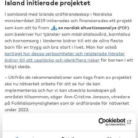
Island initierade projektet
I samband med Islands ordförandeskap i Nordiska
ministerrådet 2019 initierades och finansierades ett projekt
som kom att ta fram
en nordisk situationsanalys
som beskriver hur tjänster som mödrahälsovård, barnhälsa
och barnomsorg i länderna bidrar till att de allra flesta
barn får en trygg och bra start i livet. Man har också
kartlagt hur dessa verksamheter och relaterade tjänster
bidrar till att upptäcka och identifiera risker
för barnen i ett
tidigt skede.
– Utifrån de rekommendationer som togs fram av projektet
ska nu nätverket arbeta för att se hur de kan
implementeras och hur vi kan utveckla kunskapen på
området tillsamman, säger Ann-Cristine Jonsson, utredare
på Folkhälsomyndigheten som är ordförande för nätverket
under 2023.
Målet är ökad kunskap och kunskapsdelning med uppdraget
att föreslå hur det nordiska samarbetet kan stärka och
påskynda ländernas arbete inom området.