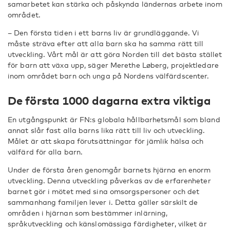
samarbetet kan stärka och påskynda ländernas arbete inom
området.
– Den första tiden i ett barns liv är grundläggande. Vi
måste sträva efter att alla barn ska ha samma rätt till
utveckling. Vårt mål är att göra Norden till det bästa stället
för barn att växa upp, säger Merethe Løberg, projektledare
inom området barn och unga på Nordens välfärdscenter.
De första 1000 dagarna extra viktiga
En utgångspunkt är FN:s globala hållbarhetsmål som bland
annat slår fast alla barns lika rätt till liv och utveckling.
Målet är att skapa förutsättningar för jämlik hälsa och
välfärd för alla barn.
Under de första åren genomgår barnets hjärna en enorm
utveckling. Denna utveckling påverkas av de erfarenheter
barnet gör i mötet med sina omsorgspersoner och det
sammanhang familjen lever i. Detta gäller särskilt de
områden i hjärnan som bestämmer inlärning,
språkutveckling och känslomässiga färdigheter, vilket är