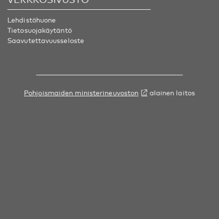
Lehdistöhuone
Tietosuojakäytäntö
Saavutettavuusseloste
Pohjoismaiden ministerineuvoston
alainen laitos