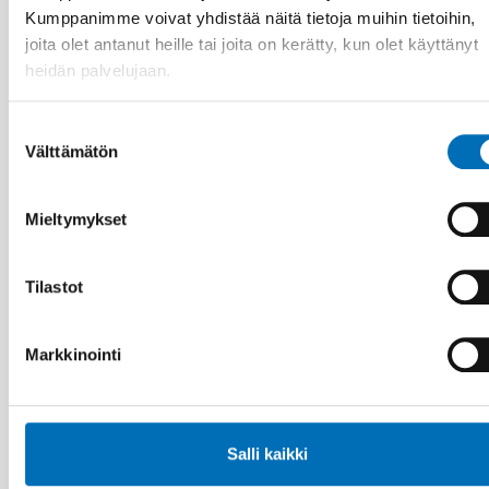
Kumppanimme voivat yhdistää näitä tietoja muihin tietoihin,
joita olet antanut heille tai joita on kerätty, kun olet käyttänyt
heidän palvelujaan.
Suostumuksen
Välttämätön
valinta
Mieltymykset
LAPSET & NUORET
Tilastot
25 elo 2025
Nordiskt samarbete för en trygg digital
uppväxt
Markkinointi
Salli kaikki