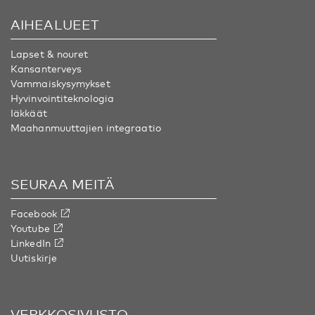
AIHEALUEET
Lapset & nouret
Kansanterveys
Vammaiskysymykset
Hyvinvointiteknologia
Iäkkäät
Maahanmuuttajien integraatio
SEURAA MEITÄ
Facebook
Youtube
LinkedIn
Uutiskirje
VERKKOSIVUSTO