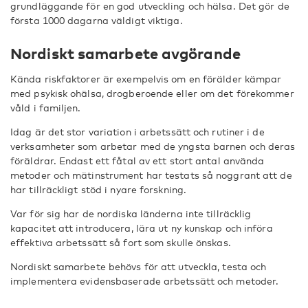
grundläggande för en god utveckling och hälsa. Det gör de
första 1000 dagarna väldigt viktiga.
Nordiskt samarbete avgörande
Kända riskfaktorer är exempelvis om en förälder kämpar
med psykisk ohälsa, drogberoende eller om det förekommer
våld i familjen.
Idag är det stor variation i arbetssätt och rutiner i de
verksamheter som arbetar med de yngsta barnen och deras
föräldrar. Endast ett fåtal av ett stort antal använda
metoder och mätinstrument har testats så noggrant att de
har tillräckligt stöd i nyare forskning.
Var för sig har de nordiska länderna inte tillräcklig
kapacitet att introducera, lära ut ny kunskap och införa
effektiva arbetssätt så fort som skulle önskas.
Nordiskt samarbete behövs för att utveckla, testa och
implementera evidensbaserade arbetssätt och metoder.