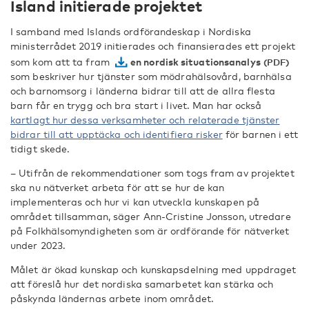
Island initierade projektet
I samband med Islands ordförandeskap i Nordiska
ministerrådet 2019 initierades och finansierades ett projekt
som kom att ta fram
en nordisk situationsanalys
som beskriver hur tjänster som mödrahälsovård, barnhälsa
och barnomsorg i länderna bidrar till att de allra flesta
barn får en trygg och bra start i livet. Man har också
kartlagt hur dessa verksamheter och relaterade tjänster
bidrar till att upptäcka och identifiera risker
för barnen i ett
tidigt skede.
– Utifrån de rekommendationer som togs fram av projektet
ska nu nätverket arbeta för att se hur de kan
implementeras och hur vi kan utveckla kunskapen på
området tillsamman, säger Ann-Cristine Jonsson, utredare
på Folkhälsomyndigheten som är ordförande för nätverket
under 2023.
Målet är ökad kunskap och kunskapsdelning med uppdraget
att föreslå hur det nordiska samarbetet kan stärka och
påskynda ländernas arbete inom området.