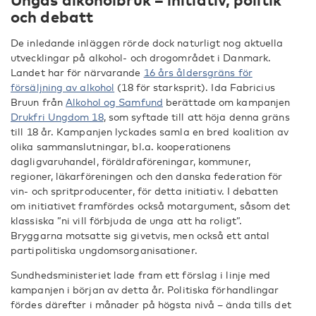
och debatt
De inledande inläggen rörde dock naturligt nog aktuella
utvecklingar på alkohol- och drogområdet i Danmark.
Landet har för närvarande
16 års åldersgräns för
försäljning av alkohol
(18 för starksprit). Ida Fabricius
Bruun från
Alkohol og Samfund
berättade om kampanjen
Drukfri Ungdom 18
, som syftade till att höja denna gräns
till 18 år. Kampanjen lyckades samla en bred koalition av
olika sammanslutningar, bl.a. kooperationens
dagligvaruhandel, föräldraföreningar, kommuner,
regioner, läkarföreningen och den danska federation för
vin- och spritproducenter, för detta initiativ. I debatten
om initiativet framfördes också motargument, såsom det
klassiska ”ni vill förbjuda de unga att ha roligt”.
Bryggarna motsatte sig givetvis, men också ett antal
partipolitiska ungdomsorganisationer.
Sundhedsministeriet lade fram ett förslag i linje med
kampanjen i början av detta år. Politiska förhandlingar
fördes därefter i månader på högsta nivå – ända tills det