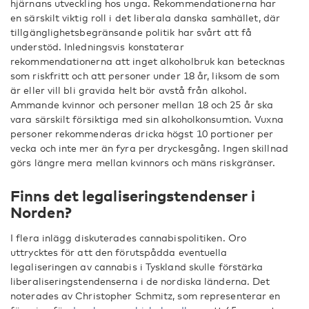
hjärnans utveckling hos unga. Rekommendationerna har
en särskilt viktig roll i det liberala danska samhället, där
tillgänglighetsbegränsande politik har svårt att få
understöd. Inledningsvis konstaterar
rekommendationerna att inget alkoholbruk kan betecknas
som riskfritt och att personer under 18 år, liksom de som
är eller vill bli gravida helt bör avstå från alkohol.
Ammande kvinnor och personer mellan 18 och 25 år ska
vara särskilt försiktiga med sin alkoholkonsumtion. Vuxna
personer rekommenderas dricka högst 10 portioner per
vecka och inte mer än fyra per dryckesgång. Ingen skillnad
görs längre mera mellan kvinnors och mäns riskgränser.
Finns det legaliseringstendenser i
Norden?
I flera inlägg diskuterades cannabispolitiken. Oro
uttrycktes för att den förutspådda eventuella
legaliseringen av cannabis i Tyskland skulle förstärka
liberaliseringstendenserna i de nordiska länderna. Det
noterades av Christopher Schmitz, som representerar en