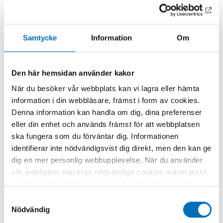
FOTOGRAF/BILDKÄLL
A
Oliver
Förstner/Mostphotos
Samtycke
Information
Om
Den här hemsidan använder kakor
När du besöker vår webbplats kan vi lagra eller hämta
information i din webbläsare, främst i form av cookies.
Denna information kan handla om dig, dina preferenser
Relaterat innehåll
eller din enhet och används främst för att webbplatsen
ska fungera som du förväntar dig. Informationen
identifierar inte nödvändigsvist dig direkt, men den kan ge
dig en mer personlig webbupplevelse. När du använder
vår webbplats placeras nödvändiga cookies automatiskt,
och dessa är alltid aktiva utan att kräva ditt samtycke.
Dessa cookies är nödvändiga för att du ska kunna
Samtyckesval
använda webbplatsen och dess funktioner. Vi respekterar
Nödvändig
din integritet, och du kan välja vilka ytterligare cookies