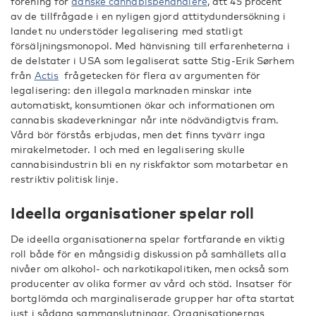
förening för
danske cannabisbehandlere
, att 45 procent
av de tillfrågade i en nyligen gjord attitydundersökning i
landet nu understöder legalisering med statligt
försäljningsmonopol. Med hänvisning till erfarenheterna i
de delstater i USA som legaliserat satte Stig-Erik Sørhem
från
Actis
frågetecken för flera av argumenten för
legalisering: den illegala marknaden minskar inte
automatiskt, konsumtionen ökar och informationen om
cannabis skadeverkningar når inte nödvändigtvis fram.
Vård bör förstås erbjudas, men det finns tyvärr inga
mirakelmetoder. I och med en legalisering skulle
cannabisindustrin bli en ny riskfaktor som motarbetar en
restriktiv politisk linje.
Ideella organisationer spelar roll
De ideella organisationerna spelar fortfarande en viktig
roll både för en mångsidig diskussion på samhällets alla
nivåer om alkohol- och narkotikapolitiken, men också som
producenter av olika former av vård och stöd. Insatser för
bortglömda och marginaliserade grupper har ofta startat
just i sådana sammanslutningar. Organisationernas