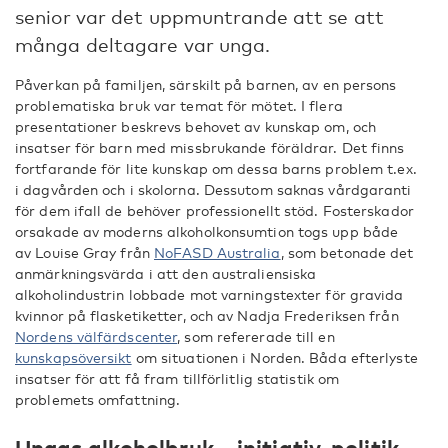
senior var det uppmuntrande att se att
många deltagare var unga.
Påverkan på familjen, särskilt på barnen, av en persons
problematiska bruk var temat för mötet. I flera
presentationer beskrevs behovet av kunskap om, och
insatser för barn med missbrukande föräldrar. Det finns
fortfarande för lite kunskap om dessa barns problem t.ex.
i dagvården och i skolorna. Dessutom saknas vårdgaranti
för dem ifall de behöver professionellt stöd. Fosterskador
orsakade av moderns alkoholkonsumtion togs upp både
av Louise Gray från
NoFASD Australia
, som betonade det
anmärkningsvärda i att den australiensiska
alkoholindustrin lobbade mot varningstexter för gravida
kvinnor på flasketiketter, och av Nadja Frederiksen från
Nordens välfärdscenter
, som refererade till en
kunskapsöversikt
om situationen i Norden. Båda efterlyste
insatser för att få fram tillförlitlig statistik om
problemets omfattning.
Ungas alkoholbruk – initiativ, politik