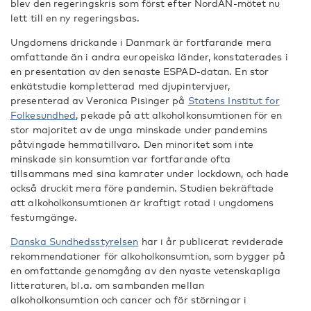
blev den regeringskris som först efter NordAN-mötet nu
lett till en ny regeringsbas.
Ungdomens drickande i Danmark är fortfarande mera
omfattande än i andra europeiska länder, konstaterades i
en presentation av den senaste ESPAD-datan. En stor
enkätstudie kompletterad med djupintervjuer,
presenterad av Veronica Pisinger på
Statens Institut for
Folkesundhed
, pekade på att alkoholkonsumtionen för en
stor majoritet av de unga minskade under pandemins
påtvingade hemmatillvaro. Den minoritet som inte
minskade sin konsumtion var fortfarande ofta
tillsammans med sina kamrater under lockdown, och hade
också druckit mera före pandemin. Studien bekräftade
att alkoholkonsumtionen är kraftigt rotad i ungdomens
festumgänge.
Danska Sundhedsstyrelsen
har i år publicerat reviderade
rekommendationer för alkoholkonsumtion, som bygger på
en omfattande genomgång av den nyaste vetenskapliga
litteraturen, bl.a. om sambanden mellan
alkoholkonsumtion och cancer och för störningar i