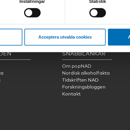
Inställningar
Statistik
tessinställningarna i din webbläsare.
ölj oss på sociala medier:
Acceptera utvalda cookies
A
DEN
SNABBLÄNKAR
Om popNAD
ka
Nordisk alkoholfakta
g
Tidskriften NAD
Forskningsbloggen
Kontakt