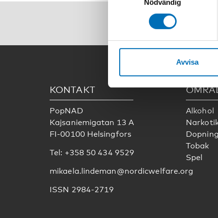
Nödvändig
genom att navigera till sekre
F
Avvisa
KONTAKT
OMRÅ
PopNAD
Alkohol
Kajsaniemigatan 13 A
Narkoti
FI-00100 Helsingfors
Dopnin
Tobak
Tel: +358 50 434 9529
Spel
mikaela.lindeman@nordicwelfare.org
ISSN 2984-2719