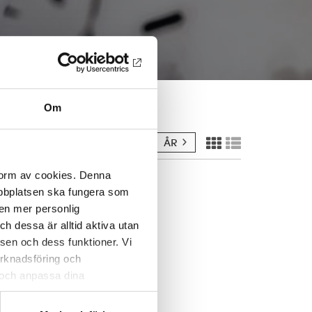
Om
ÅR
 form av cookies. Denna
webbplatsen ska fungera som
 en mer personlig
 dessa är alltid aktiva utan
sen och dess funktioner. Vi
marknadsföring och
r och anpassa dina
 webbplatsen och de tjänster
 kan du alltid radera dem