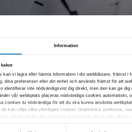
Information
OPNING
FORSKNING
NARKOTIKA
SPEL
TOBAK
 kakor
 kan vi lagra eller hämta information i din webbläsare, främst i
g, dina preferenser eller din enhet och används främst för att 
VISA AVSLUTADE EVENEMANG
en identifierar inte nödvändigsvist dig direkt, men den kan ge dig
der vår webbplats placeras nödvändiga cookies automatiskt, och
sa cookies är nödvändiga för att du ska kunna använda webbplat
h du kan välja vilka ytterligare cookies (statistiska, preferens, 
ptera. Klicka på de olika kategorirubrikerna för att ta reda på me
bservera att blockering av cookies kan påverka din upplevelse av
t vår webbplats tidigare och accepterat användningen av cookies