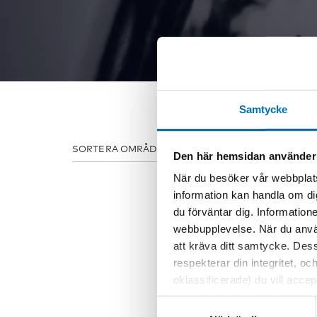
Samtycke
SORTERA OMRÅDE:
ALLA ÄMNEN
ALKOHOL
D
Den här hemsidan använder
När du besöker vår webbplats
information kan handla om di
du förväntar dig. Information
webbupplevelse. När du använ
att kräva ditt samtycke. Des
respekterar din integritet, oc
oklassificerade) du vill acce
inställningar för cookies. O
Samtyckesval
vi erbjuder. Om du har besök