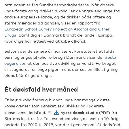
retningslinjer fra Sundhedsmyndighederne. Når danske
unge første gang drikker alkohol, er de yngre end unge fra
andre europæiske lande, og de drikker både oftere og
større mængder ad gangen, viser en rapport fra
European School Survey Project on Alcohol and Other
Drugs
. Samtidig er Danmark blandt de lande i Europa,
hvor unge har lettest ved at købe alkohol.
Selvom der de senere år har været konstateret et fald i
børn og unges alkoholforbrug i Danmark, viser de
nyeste
opgørelser
, at den positive udvikling er vendt. Forbruget
er stagneret for unge piger, mens der ses en lille stigning
blandt 15-årige drenge.
Ét dødsfald hver måned
Et højt alkoholforbrug blandt unge har mange akutte
konsekvenser som uønsket sex, ulykker og i yderste
konsekvens dødsfald. Et
nyere dansk studie
fra
Statens Institut for Folkesundhed viser, at over en 10-årig
periode fra 2010 til 2019, var der i gennemsnit ét dødsfald