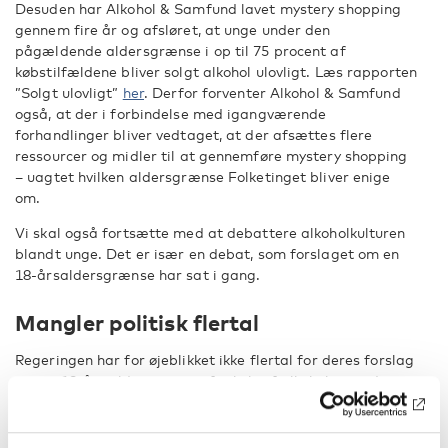
Desuden har Alkohol & Samfund lavet mystery shopping
gennem fire år og afsløret, at unge under den
pågældende aldersgrænse i op til 75 procent af
købstilfældene bliver solgt alkohol ulovligt. Læs rapporten
”Solgt ulovligt”
her
. Derfor forventer Alkohol & Samfund
også, at der i forbindelse med igangværende
forhandlinger bliver vedtaget, at der afsættes flere
ressourcer og midler til at gennemføre mystery shopping
– uagtet hvilken aldersgrænse Folketinget bliver enige
om.
Vi skal også fortsætte med at debattere alkoholkulturen
blandt unge. Det er især en debat, som forslaget om en
18-årsaldersgrænse har sat i gang.
Mangler politisk flertal
Regeringen har for øjeblikket ikke flertal for deres forslag
om en 18-års aldersgrænse for køb af alkohol, men de
konkrete forhandlinger skal til at gå i gang, som en del af
forhandlingerne på forebyggelsesområdet.