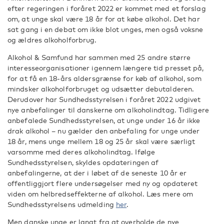
efter regeringen i foråret 2022 er kommet med et forslag
om, at unge skal være 18 år for at købe alkohol. Det har
sat gang i en debat om ikke blot unges, men også voksne
og ældres alkoholforbrug.
Alkohol & Samfund har sammen med 25 andre større
interesseorganisationer igennem længere tid presset på,
for at få en 18-års aldersgrænse for køb af alkohol, som
mindsker alkoholforbruget og udsætter debutalderen.
Derudover har Sundhedsstyrelsen i foråret 2022 udgivet
nye anbefalinger til danskerne om alkoholindtag. Tidligere
anbefalede Sundhedsstyrelsen, at unge under 16 år ikke
drak alkohol – nu gælder den anbefaling for unge under
18 år, mens unge mellem 18 og 25 år skal være særligt
varsomme med deres alkoholindtag. Ifølge
Sundhedsstyrelsen, skyldes opdateringen af
anbefalingerne, at der i løbet af de seneste 10 år er
offentliggjort flere undersøgelser med ny og opdateret
viden om helbredseffekterne af alkohol. Læs mere om
Sundhedsstyrelsens udmelding
her
.
Men danske unge er langt fra at overholde de nye