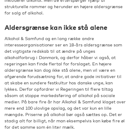
inkluderer alkohol. Men de efterspørger hjælp af
strukturelle rammer og herunder en højere aldersgrænse
for salg af alkohol.
Aldersgrænse kan ikke stå alene
Alkohol & Samfund og en lang række andre
interesseorganisationer ser en 18-års aldersgrænse som
det vigtigste redskab til at ændre på unges
alkoholforbrug i Danmark, og derfor håber vi også, at
regeringen kan finde flertal for forslaget. En højere
aldersgrænse kan dog ikke stå alene, men vil være en
afgørende forudsætning for, at andre gode initiativer til
at skabe en sundere festkultur hos danske unge, kan
lykkes. Derfor opfordrer vi Regeringen til flere tiltag
såsom at stoppe markedsføring af alkohol på sociale
medier. På bare fire år har Alkohol & Samfund klaget over
mere end 100 ulovlige opslag, og det var kun en lille
mængde. Priserne på alkohol bør også sættes op. Det er
stadig alt for billigt, når man eksempelvis kan købe fire øl
for det samme som én liter mælk.