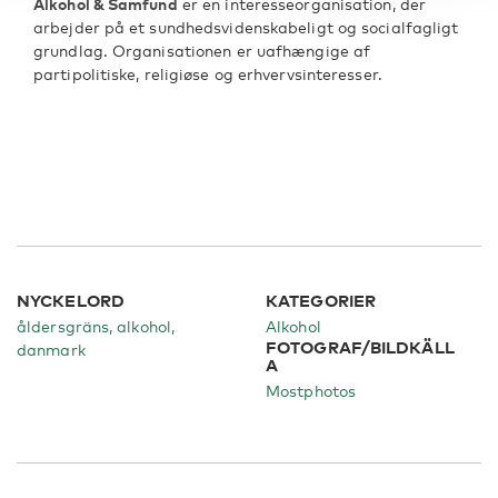
Alkohol & Samfund
er en interesseorganisation, der
arbejder på et sundhedsvidenskabeligt og socialfagligt
grundlag. Organisationen er uafhængige af
partipolitiske, religiøse og erhvervsinteresser.
NYCKELORD
KATEGORIER
åldersgräns, alkohol,
Alkohol
FOTOGRAF/BILDKÄLL
danmark
A
Mostphotos