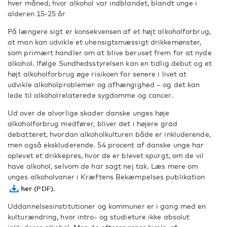
hver måned, hvor alkohol var indblandet, blandt unge i
alderen 15-25 år
På længere sigt er konsekvensen af et højt alkoholforbrug,
at man kan udvikle et uhensigtsmæssigt drikkemønster,
som primært handler om at blive beruset frem for at nyde
alkohol. Ifølge Sundhedsstyrelsen kan en tidlig debut og et
højt alkoholforbrug øge risikoen for senere i livet at
udvikle alkoholproblemer og afhængighed – og det kan
lede til alkoholrelaterede sygdomme og cancer.
Ud over de alvorlige skader danske unges høje
alkoholforbrug medfører, bliver det i højere grad
debatteret, hvordan alkoholkulturen både er inkluderende,
men også ekskluderende. 54 procent af danske unge har
oplevet et drikkepres, hvor de er blevet spurgt, om de vil
have alkohol, selvom de har sagt nej tak. Læs mere om
unges alkoholvaner i Kræftens Bekæmpelses publikation
her
.
Uddannelsesinstitutioner og kommuner er i gang med en
kulturændring, hvor intro- og studieture ikke absolut