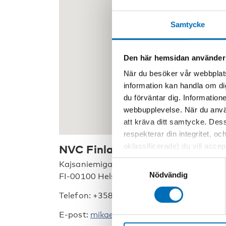
Samtycke
Den här hemsidan använder
När du besöker vår webbplats
information kan handla om di
du förväntar dig. Information
webbupplevelse. När du använ
att kräva ditt samtycke. Des
respekterar din integritet, oc
oklassificerade) du vill acce
NVC Finland/popNAD
inställningar för cookies. O
Samtyckesval
Kajsaniemigatan 13 A
vi erbjuder. Om du har besök
Nödvändig
FI-00100 Helsingfors
genom att navigera till sekre
Telefon: +358 (0)50 434 9529
E-post:
mikaela.lindeman@nordicwelfare