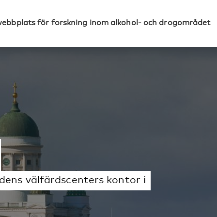
webbplats för forskning inom alkohol- och drogområdet
ens välfärdscenters kontor i