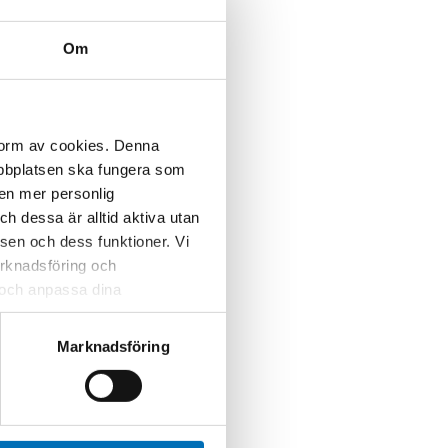
Om
 form av cookies. Denna
webbplatsen ska fungera som
 en mer personlig
 dessa är alltid aktiva utan
sen och dess funktioner. Vi
marknadsföring och
r och anpassa dina
 webbplatsen och de tjänster
 kan du alltid radera dem
Marknadsföring