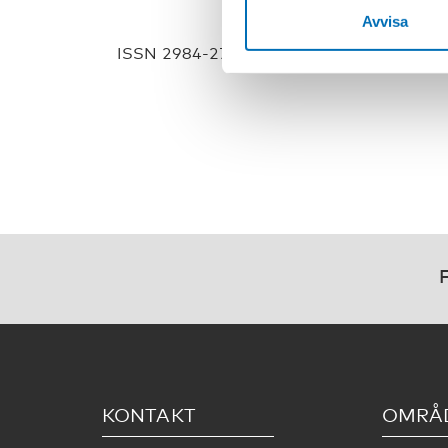
Avvisa
ISSN 2984-2719
F
KONTAKT
OMRÅ