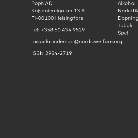
PopNAD
Alkohol
Kajsaniemigatan 13 A
Narkoti
FI-00100 Helsingfors
Dopnin
Tobak
Tel: +358 50 434 9529
Spel
mikaela.lindeman@nordicwelfare.org
ISSN 2984-2719