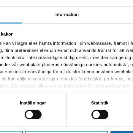
Information
 kakor
 kan vi lagra eller hämta information i din webbläsare, främst i
g, dina preferenser eller din enhet och används främst för att 
en identifierar inte nödvändigsvist dig direkt, men den kan ge dig
der vår webbplats placeras nödvändiga cookies automatiskt, och
sa cookies är nödvändiga för att du ska kunna använda webbplat
h du kan välja vilka ytterligare cookies (statistiska, preferens, 
ptera. Klicka på de olika kategorirubrikerna för att ta reda på me
bservera att blockering av cookies kan påverka din upplevelse av
t vår webbplats tidigare och accepterat användningen av cookies
Inställningar
Statistik
tessinställningarna i din webbläsare.
.org