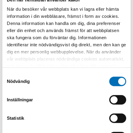
När du besöker vår webbplats kan vi lagra eller hämta
NYCKELORD
KATEGORIER
information i din webbläsare, främst i form av cookies.
alkohol, cannabis,
Alkohol
Forskning
Denna information kan handla om dig, dina preferenser
forskning, konferens, Oslo
Narkotika
eller din enhet och används främst för att webbplatsen
FOTOGRAF/BILDKÄLL
A
ska fungera som du förväntar dig. Informationen
mostphotos
identifierar inte nödvändigsvist dig direkt, men den kan ge
dig en mer personlig webbupplevelse. När du använder
vår webbplats placeras nödvändiga cookies automatiskt,
och dessa är alltid aktiva utan att kräva ditt samtycke.
Dessa cookies är nödvändiga för att du ska kunna
Samtyckesval
använda webbplatsen och dess funktioner. Vi respekterar
Nödvändig
din integritet, och du kan välja vilka ytterligare cookies
Relaterat innehåll
(statistiska, preferens, marknadsföring och
Inställningar
oklassificerade) du vill acceptera. Klicka på de olika
kategorirubrikerna för att ta reda på mer och anpassa
dina inställningar för cookies. Observera att blockering
Statistik
av cookies kan påverka din upplevelse av webbplatsen
och de tjänster vi erbjuder. Om du har besökt vår