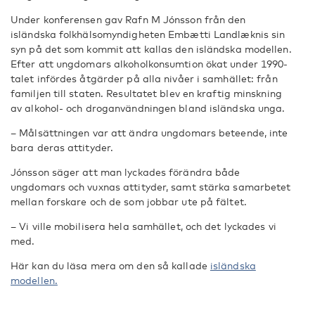
Under konferensen gav Rafn M Jónsson från den
isländska folkhälsomyndigheten Embætti Landlæknis sin
syn på det som kommit att kallas den isländska modellen.
Efter att ungdomars alkoholkonsumtion ökat under 1990-
talet infördes åtgärder på alla nivåer i samhället: från
familjen till staten. Resultatet blev en kraftig minskning
av alkohol- och droganvändningen bland isländska unga.
– Målsättningen var att ändra ungdomars beteende, inte
bara deras attityder.
Jónsson säger att man lyckades förändra både
ungdomars och vuxnas attityder, samt stärka samarbetet
mellan forskare och de som jobbar ute på fältet.
– Vi ville mobilisera hela samhället, och det lyckades vi
med.
Här kan du läsa mera om den så kallade
isländska
modellen.