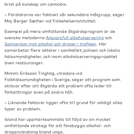
brist på kunskap om cannabis.
– Föräldrarna var faktiskt vår sekundära målgrupp, säger
Maj Berger Sæther vid Folkehelseinstituttet.
Exempel på mera omfattande åtgärdsprogram är de
svenska metoderna
Ansvarsfull alkoholservering
och
Samverkan mot alkohol och droger i trafiken
. Här
samarbetar flera aktörer i samhället; polisen och lokala
hälsomyndigheter, och inom alkoholserveringsprojektet
även restauranger.
Mimmi Eriksson Tinghög, utredare vid
Folkhälsomyndigheten i Sverige, säger att program som
strävar efter att åtgärda ett problem ofta leder till
förbättringar även på andra håll.
– Liknande faktorer ligger ofta till grund för väldigt olika
typer av problem.
Island har uppmärksammats till följd av sin mycket
omfattande strategi för att förebygga alkohol- och
droganvändning bland unga.