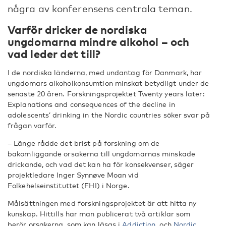
några av konferensens centrala teman.
Varför dricker de nordiska
ungdomarna mindre alkohol – och
vad leder det till?
I de nordiska länderna, med undantag för Danmark, har
ungdomars alkoholkonsumtion minskat betydligt under de
senaste 20 åren. Forskningsprojektet Twenty years later:
Explanations and consequences of the decline in
adolescents’ drinking in the Nordic countries söker svar på
frågan varför.
– Länge rådde det brist på forskning om de
bakomliggande orsakerna till ungdomarnas minskade
drickande, och vad det kan ha för konsekvenser, säger
projektledare Inger Synnøve Moan vid
Folkehelseinstituttet (FHI) i Norge.
Målsättningen med forskningsprojektet är att hitta ny
kunskap. Hittills har man publicerat två artiklar som
berör orsakerna, som kan läsas i
Addiction
och
Nordic