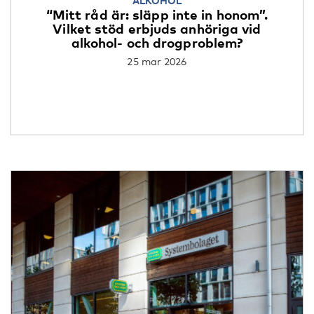
ALKOHOL
“Mitt råd är: släpp inte in honom”.
Vilket stöd erbjuds anhöriga vid
alkohol- och drogproblem?
25 mar 2026