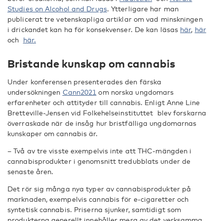
Studies on Alcohol and Drugs
. Ytterligare har man
publicerat tre vetenskapliga artiklar om vad minskningen
i drickandet kan ha för konsekvenser. De kan läsas
här
,
här
och
här.
Bristande kunskap om cannabis
Under konferensen presenterades den färska
undersökningen
Cann2021
om norska ungdomars
erfarenheter och attityder till cannabis. Enligt Anne Line
Bretteville-Jensen vid Folkehelseinstituttet blev forskarna
överraskade när de insåg hur bristfälliga ungdomarnas
kunskaper om cannabis är.
– Två av tre visste exempelvis inte att THC-mängden i
cannabisprodukter i genomsnitt tredubblats under de
senaste åren.
Det rör sig många nya typer av cannabisprodukter på
marknaden, exempelvis cannabis för e-cigaretter och
syntetisk cannabis. Priserna sjunker, samtidigt som
produkterna generellt innehåller mera av det verksamma