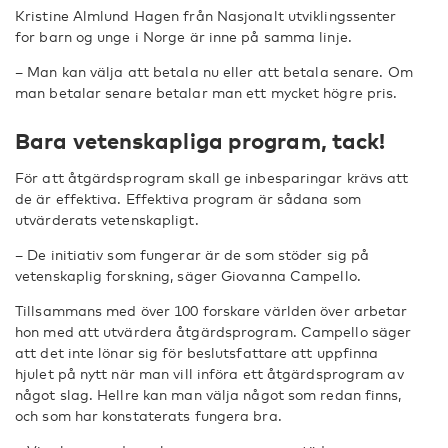
Kristine Almlund Hagen från Nasjonalt utviklingssenter
for barn og unge i Norge är inne på samma linje.
– Man kan välja att betala nu eller att betala senare. Om
man betalar senare betalar man ett mycket högre pris.
Bara vetenskapliga program, tack!
För att åtgärdsprogram skall ge inbesparingar krävs att
de är effektiva. Effektiva program är sådana som
utvärderats vetenskapligt.
– De initiativ som fungerar är de som stöder sig på
vetenskaplig forskning, säger Giovanna Campello.
Tillsammans med över 100 forskare världen över arbetar
hon med att utvärdera åtgärdsprogram. Campello säger
att det inte lönar sig för beslutsfattare att uppfinna
hjulet på nytt när man vill införa ett åtgärdsprogram av
något slag. Hellre kan man välja något som redan finns,
och som har konstaterats fungera bra.