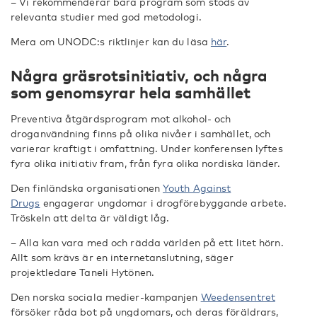
– Vi rekommenderar bara program som stöds av
relevanta studier med god metodologi.
Mera om UNODC:s riktlinjer kan du läsa
här
.
Några gräsrotsinitiativ, och några
som genomsyrar hela samhället
Preventiva åtgärdsprogram mot alkohol- och
droganvändning finns på olika nivåer i samhället, och
varierar kraftigt i omfattning. Under konferensen lyftes
fyra olika initiativ fram, från fyra olika nordiska länder.
Den finländska organisationen
Youth Against
Drugs
engagerar ungdomar i drogförebyggande arbete.
Tröskeln att delta är väldigt låg.
– Alla kan vara med och rädda världen på ett litet hörn.
Allt som krävs är en internetanslutning, säger
projektledare Taneli Hytönen.
Den norska sociala medier-kampanjen
Weedensentret
försöker råda bot på ungdomars, och deras föräldrars,