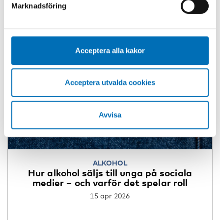
Marknadsföring
webbplats tidigare och accepterat användningen av
cookies kan du alltid radera dem genom att navigera till
sekretessinställningarna i din webbläsare.
Acceptera alla kakor
Acceptera utvalda cookies
Avvisa
ALKOHOL
Hur alkohol säljs till unga på sociala
medier – och varför det spelar roll
15 apr 2026