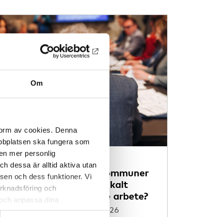
Om
 form av cookies. Denna
webbplatsen ska fungera som
 en mer personlig
ARTIKEL
 dessa är alltid aktiva utan
Vad kännetecknar kommuner
sen och dess funktioner. Vi
som satsar på lokalt
marknadsföring och
alkoholförebyggande arbete?
r och anpassa dina
Alkohol,
18 feb 2026
 webbplatsen och de tjänster