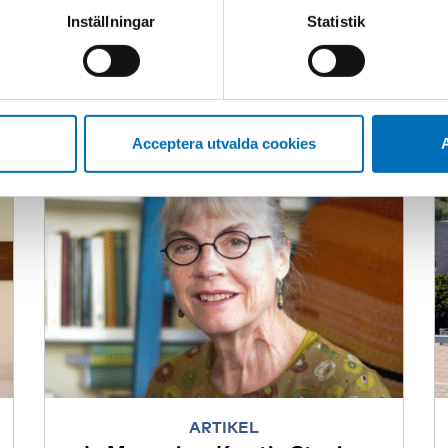
Alkohol,
25 feb 2026
t vår webbplats tidigare och accepterat användningen av cookies
Inställningar
Statistik
tessinställningarna i din webbläsare.
Acceptera utvalda cookies
A
ARTIKEL