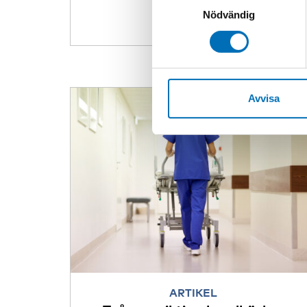
vi erbjuder. Om du har besök
Nödvändig
genom att navigera till sekre
Avvisa
ARTIKEL