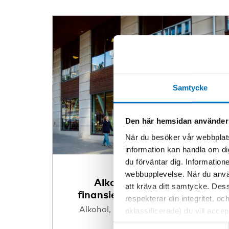
Samtycke
Den här hemsidan använder
När du besöker vår webbplats
information kan handla om di
du förväntar dig. Information
ARTIKEL
webbupplevelse. När du använ
Alkoholforskningens
att kräva ditt samtycke. Des
finansiering och oberoende
respekterar din integritet, oc
Alkohol,
Forskning,
18 mar 2026
oklassificerade) du vill acce
inställningar för cookies. O
Samtyckesval