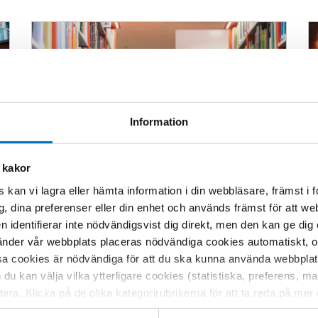
Information
 kakor
 kan vi lagra eller hämta information i din webbläsare, främst i
g, dina preferenser eller din enhet och används främst för att 
en identifierar inte nödvändigsvist dig direkt, men den kan ge dig
ARTIKEL
der vår webbplats placeras nödvändiga cookies automatiskt, och
Rusmedelsförebyggande
sa cookies är nödvändiga för att du ska kunna använda webbplat
arbete i Svenskfinland – en
h du kan välja vilka ytterligare cookies (statistiska, preferens, 
investering i jämlikhet och
ptera. Klicka på de olika kategorirubrikerna för att ta reda på me
välmående
bservera att blockering av cookies kan påverka din upplevelse av