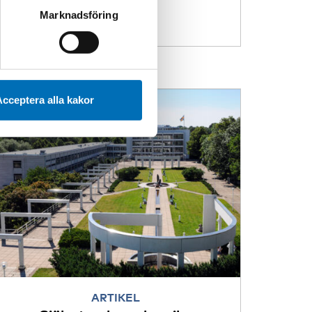
 kan du alltid radera dem
Marknadsföring
cceptera alla kakor
ARTIKEL