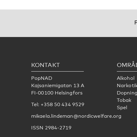
F
KONTAKT
OMRÅ
PopNAD
Alkohol
Kajsaniemigatan 13 A
Narkoti
FI-00100 Helsingfors
Dopnin
Tobak
Tel: +358 50 434 9529
Spel
mikaela.lindeman@nordicwelfare.org
ISSN 2984-2719