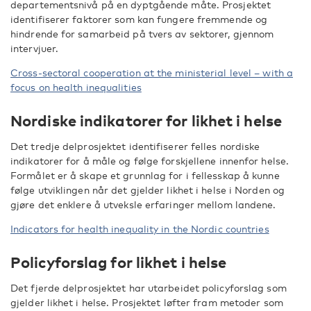
departementsnivå på en dyptgående måte. Prosjektet
identifiserer faktorer som kan fungere fremmende og
hindrende for samarbeid på tvers av sektorer, gjennom
intervjuer.
Cross-sectoral cooperation at the ministerial level – with a
focus on health inequalities
Nordiske indikatorer for likhet i helse
Det tredje delprosjektet identifiserer felles nordiske
indikatorer for å måle og følge forskjellene innenfor helse.
Formålet er å skape et grunnlag for i fellesskap å kunne
følge utviklingen når det gjelder likhet i helse i Norden og
gjøre det enklere å utveksle erfaringer mellom landene.
Indicators for health inequality in the Nordic countries
Policyforslag for likhet i helse
Det fjerde delprosjektet har utarbeidet policyforslag som
gjelder likhet i helse. Prosjektet løfter fram metoder som