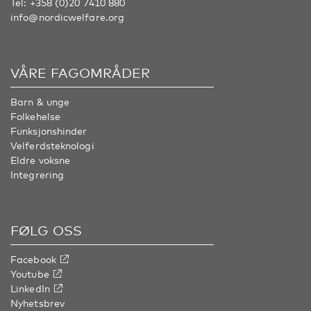
Tel:
+358 (0)20 7410 880
info@nordicwelfare.org
VÅRE FAGOMRÅDER
Barn & unge
Folkehelse
Funksjonshinder
Velferdsteknologi
Eldre voksne
Integrering
FØLG OSS
Facebook
Youtube
LinkedIn
Nyhetsbrev