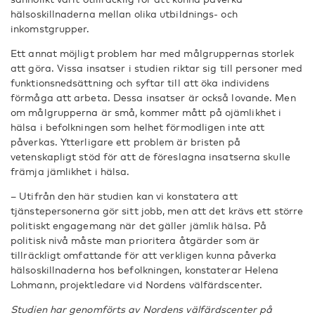
hälsoskillnaderna mellan olika utbildnings- och
inkomstgrupper.
Ett annat möjligt problem har med målgruppernas storlek
att göra. Vissa insatser i studien riktar sig till personer med
funktionsnedsättning och syftar till att öka individens
förmåga att arbeta. Dessa insatser är också lovande. Men
om målgrupperna är små, kommer mått på ojämlikhet i
hälsa i befolkningen som helhet förmodligen inte att
påverkas. Ytterligare ett problem är bristen på
vetenskapligt stöd för att de föreslagna insatserna skulle
främja jämlikhet i hälsa.
– Utifrån den här studien kan vi konstatera att
tjänstepersonerna gör sitt jobb, men att det krävs ett större
politiskt engagemang när det gäller jämlik hälsa. På
politisk nivå måste man prioritera åtgärder som är
tillräckligt omfattande för att verkligen kunna påverka
hälsoskillnaderna hos befolkningen, konstaterar Helena
Lohmann, projektledare vid Nordens välfärdscenter.
Studien har genomförts av Nordens välfärdscenter på