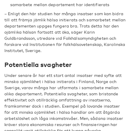
samarbete mellan departement har identifierats
– Enligt den här studien har många insatser som kan bidra
till att främja jämlik hälsa initierats och samarbetet mellan
departementen uppges fungera bra. Trots detta har den
ojämlika hälsan fortsatt att öka, säger Karin
Guldbrandsson, utredare vid Folkhälsomyndigheten och
forskare vid Institutionen för folkhälsovetenskap, Karolinska
Institutet, Sverige.
Potentiella svagheter
Under senare år har ett stort antal insatser med syfte att
minska ojämlikhet i hälsa initierats i Finland, Norge och
Sverige, varav många har utformats i samarbete mellan
olika departement. Potentiella svagheter, som bristande
effektivitet och otillräcklig omfattning av insatserna,
framkommer dock i studien. Exempel på lovande insatser
för att minska ojämlikhet i hälsa handlar om att åtgärda
arbetslöshet och låga inkomstnivåer. Men, sådana insatser
kräver stora ekonomiska resurser och finansieringen har
sannolikt varit otillräcklig för att kunna påverka