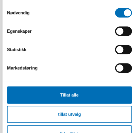
Samtykkevalg
Nødvendig
Egenskaper
Statistikk
Markedsføring
Tillat alle
VELFERDSPOLITIKK
3 apr 2023
Join the discussion about the Nordic welfare
model and its challenges
tillat utvalg