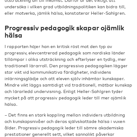
utsträckning än till inkomst. Därför är det viktigt att
undersöka i vilken grad utbildningspolitiken kan bidra till,
eller motverka, jämlik hälsa, konstaterar Heller-Sahlgren.
Progressiv pedagogik skapar ojämlik
hälsa
I rapporten höjer han en kritisk röst mot den typ av
progressiv, elevcentrerad pedagogik som nordiska länder
tillämpar i olika utsträckning och efterlyser en tydlig, mer
traditionell lärarroll. Den progressiva pedagogiken lägger
stor vikt vid kommunikativa färdigheter, individens
inlärningsglädje och att eleven själv inhämtar kunskaper.
Mindre vikt läggs samtidigt vid traditionell, mätbar kunskap
och lärarledd undervisning. Enligt Heller-Sahlgren tyder
mycket på att progressiv pedagogik leder till mer ojämlik
hälsa.
– Det finns en stark koppling mellan individers utbildning
och kunskapsnivåer och deras självskattade hälsa i vuxen
ålder. Progressiv pedagogik leder till sämre akademiska
prestationer generellt sett, vilket sannolikt påverkar