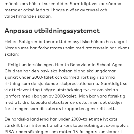
människors hälsa i vuxen ålder. Samtidigt verkar sådana
metoder också leda till högre nivåer av trivsel och
välbefinnande i skolan.
Anpassa utbildningssystemet
Heller-Sahlgren betonar att den psykiska hälsan hos unga i
Norden inte har förbättrats i takt med att trivseln har ökat i
skolan:
– Enligt undersökningen Health Behaviour in School-Aged
Children har den psykiska hälsan bland skolungdomar
sjunkit under 2000-talet och därmed rört sig i samma
riktning som de sjunkande skolprestationerna. Samtidigt ser
vi att elever idag i högre utsträckning tycker om skolan
jämfört med i början av 2000-talet. Man bör vara försiktig
med att dra kausala slutsatser av detta, men det stödjer
forskningen som diskuteras i rapporten generellt sett.
De nordiska länderna har under 2000-talet inte lyckats
särskilt bra i internationella kunskapsmätningar, exempelvis
PISA-undersökningen som mäter 15-åringars kunskaper i