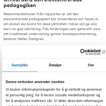
pedagogiken
Rekommendationen från rapporten är att den
elevcentrerade pedagogiken bör omvärderas och fasas ut
om skolan ska bidra till ökad jämlikhet i hälsa och ge alla
barn en god utbildning. Följ forskningen som generellt visar
att traditionell undervisning gynnar kunskapsinhämtning,
betonar Heller-Sahlgren.
– Traditionella metoder och hierarkiska skolmiljöer tycks
vara speciellt viktiga för att förbättra skolprestationer hos
socialt missgynnande elever. Den progressiva pedagogiken
ökar trivseln i skolan och kan också vara bra för att
Samtykke
Detaljer
Om
förbättra skolprestationer bland väldigt högt presterande
elever. Men den gynnar inte de flesta andra.
Denne nettsiden anvender cookies
Fakta
Vi bruker informasjonskapsler for å gi innhold og annonser
et personlig preg, for å levere sosiale mediefunksjoner og
for å analysere trafikken vår. Vi deler dessuten informasjon
DEL