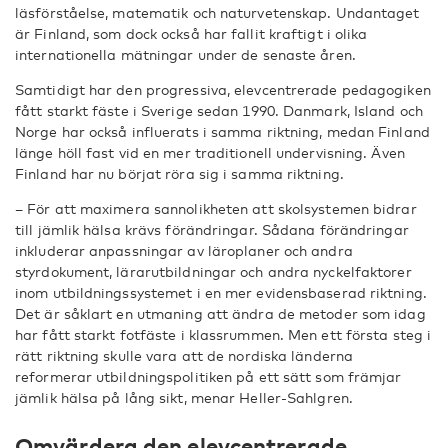
läsförståelse, matematik och naturvetenskap. Undantaget
är Finland, som dock också har fallit kraftigt i olika
internationella mätningar under de senaste åren.
Samtidigt har den progressiva, elevcentrerade pedagogiken
fått starkt fäste i Sverige sedan 1990. Danmark, Island och
Norge har också influerats i samma riktning, medan Finland
länge höll fast vid en mer traditionell undervisning. Även
Finland har nu börjat röra sig i samma riktning.
– För att maximera sannolikheten att skolsystemen bidrar
till jämlik hälsa krävs förändringar. Sådana förändringar
inkluderar anpassningar av läroplaner och andra
styrdokument, lärarutbildningar och andra nyckelfaktorer
inom utbildningssystemet i en mer evidensbaserad riktning.
Det är såklart en utmaning att ändra de metoder som idag
har fått starkt fotfäste i klassrummen. Men ett första steg i
rätt riktning skulle vara att de nordiska länderna
reformerar utbildningspolitiken på ett sätt som främjar
jämlik hälsa på lång sikt, menar Heller-Sahlgren.
Omvärdera den elevcentrerade