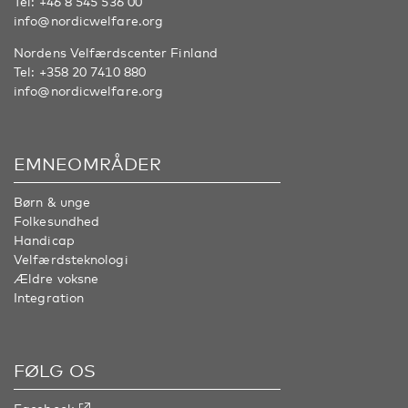
Tel:
+46 8 545 536 00
info@nordicwelfare.org
Nordens Velfærdscenter Finland
Tel:
+358 20 7410 880
info@nordicwelfare.org
EMNEOMRÅDER
Børn & unge
Folkesundhed
Handicap
Velfærdsteknologi
Ældre voksne
Integration
FØLG OS