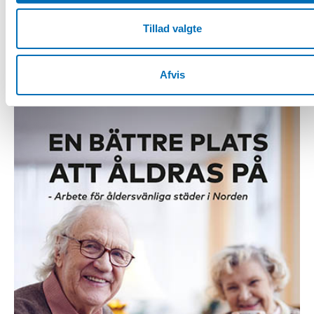
Dagens 50-70-åringar dricker mer eller oftare än personer
i 40-års åldern och också de äldsta åldersgrupperna
Tillad valgte
dricker mer i [...]
Afvis