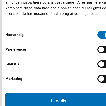
annonceringspartnere og analysepartnere. Vores partnere k
kombinere disse data med andre oplysninger, du har givet d
eller som de har indsamlet fra din brug af deres tjenester.
Samtykkevalg
Nødvendig
Præferencer
Statistik
Marketing
RAPPORT
-
FOLKESUNDHED
26 nov 2018
Äldre och alkohol – Om utmaningarna inom
äldreomsorgen i Norden
Tillad alle