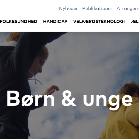
Nyheder
Publikationer
Arrangem
FOLKESUNDHED
HANDICAP
VELFÆRDSTEKNOLOGI
ÆL
Børn & unge