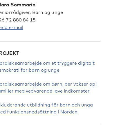
lara Sommarin
eniorrådgiver, Børn og unge
46 72 880 84 15
end e-mail
ROJEKT
ordisk samarbejde om et tryggere digitalt
emokrati for børn og unge
ordisk samarbejde om børn, der vokser op i
amilier med vedvarende lave indkomster
nkluderande utbildning för barn och unga
ed funktionsnedsättning i Norden