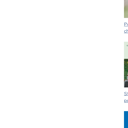
P
c
S
p