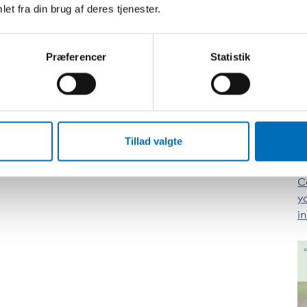
et fra din brug af deres tjenester.
L
Præferencer
Statistik
Tillad valgte
C
y
i