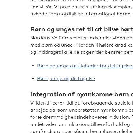
lige vilkår. Vi præsenterer læringseksempler
nyheder om nordisk og international børne- 
Børn og unges ret til at blive hør
Nordens Velfærdscenter indsamler viden om,
med børn og unge i Norden, i højere grad kan
og inddraget i alle de sager, der berører dem
Børn og unges muligheder for deltagels
Børn, unge og deltagelse
Integration af nyankomne børn o
Vi identificerer tidligt forebyggende social
arbejde på, som understøtter nyankomne bør
forældremyndighedsindehaveres inklusion. 
andet viden om inklusion, tilhørsforhold og de
samfundsarenaer såsom børnehaver, skoler, f