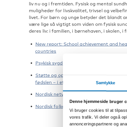
liv nu og i fremtiden. Fysisk og mental s
muligheder for livskvalitet, trivsel og velb
livet. For børn og unge betyder det blandt 
være lige så vigtigt som viden om fysisk sund
deres liv: i familien, i børnehaven, i skolen, i 
New report: School achievement and hea
countries
Psykisk sygdom blandt børn og unge i N
Støtte og opfølgning til børn, der har væ
fødslen – i et nordisk perspektiv
Samtykke
Nordisk netværk om fysisk aktivitet
Denne hjemmeside bruger c
Nordisk folkesundhedsarena
Vi bruger cookies til at tilpas
vores trafik. Vi deler også 
annonceringspartnere og anal