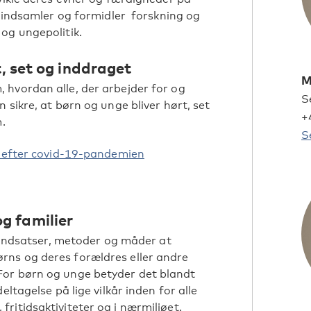
, indsamler og formidler forskning og
og ungepolitik.
t, set og inddraget
M
 hvordan alle, der arbejder for og
S
 sikre, at børn og unge bliver hørt, set
+
.
S
e efter covid-19-pandemien
g familier
e indsatser, metoder og måder at
ns og deres forældres eller andre
For børn og unge betyder det blandt
ltagelse på lige vilkår inden for alle
ritidsaktiviteter og i nærmiljøet.