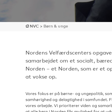
NVC
>
Børn & unge
Nordens Velfærdscenters opgave 
samarbejdet om et socialt, bæred
Norden – et Norden, som er et op
at vokse op.
Vores fokus er på børne- og ungepolitik, s
samhørighed og delagtighed i samfundet. FN
vores arbejde. Vi prioriterer viden og samar
at alle børn i Norden får mulighed for at ud