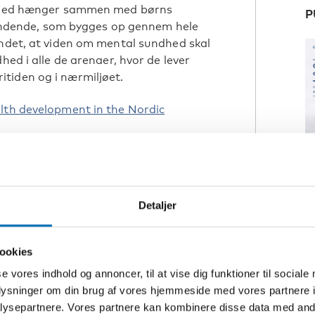
undhed hænger sammen med børns
P
efindende, som bygges op gennem hele
andet, at viden om mental sundhed skal
hed i alle de arenaer, hvor de lever
fritiden og i nærmiljøet.
lth development in the Nordic
orden
C
a
ret udsat for alkohol og stoffer før
c
Detaljer
ookies
se vores indhold og annoncer, til at vise dig funktioner til sociale
oplysninger om din brug af vores hjemmeside med vores partnere i
ysepartnere. Vores partnere kan kombinere disse data med andr