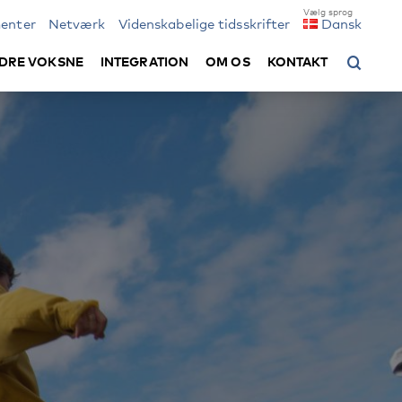
enter
Netværk
Videnskabelige tidsskrifter
Dansk
DRE VOKSNE
INTEGRATION
OM OS
KONTAKT