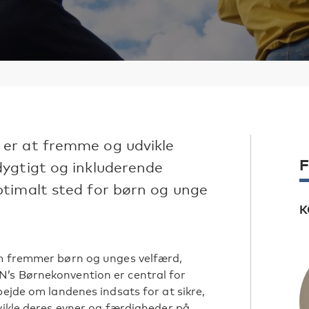
er at fremme og udvikle
F
ygtigt og inkluderende
timalt sted for børn og unge
K
om fremmer børn og unges velfærd,
’s Børnekonvention er central for
bejde om landenes indsats for at sikre,
vikle deres evner og færdigheder på