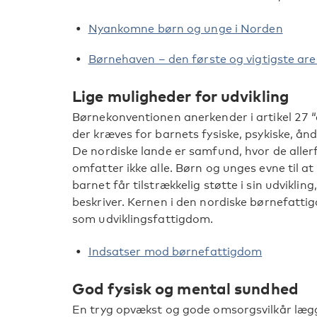
Nyankomne børn og unge i Norden
Børnehaven – den første og vigtigste are
Lige muligheder for udvikling
Børnekonventionen anerkender i artikel 27 “e
der kræves for barnets fysiske, psykiske, ånd
De nordiske lande er samfund, hvor de aller
omfatter ikke alle. Børn og unges evne til a
barnet får tilstrækkelig støtte i sin udvikl
beskriver. Kernen i den nordiske børnefatti
som udviklingsfattigdom.
Indsatser mod børnefattigdom
God fysisk og mental sundhed
En tryg opvækst og gode omsorgsvilkår lægge