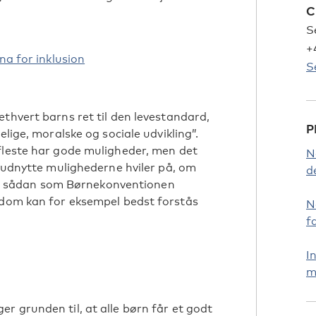
C
S
+
na for inklusion
S
thvert barns ret til den levestandard,
P
elige, moralske og sociale udvikling”.
fleste har gode muligheder, men det
N
t udnytte mulighederne hviler på, om
d
ing, sådan som Børnekonventionen
gdom kan for eksempel bedst forstås
N
f
I
m
r grunden til, at alle børn får et godt