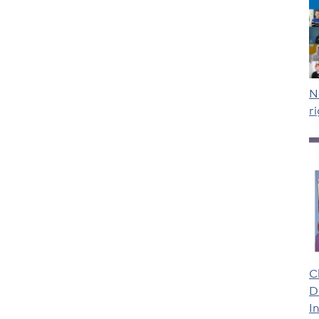
N
r
C
D
I