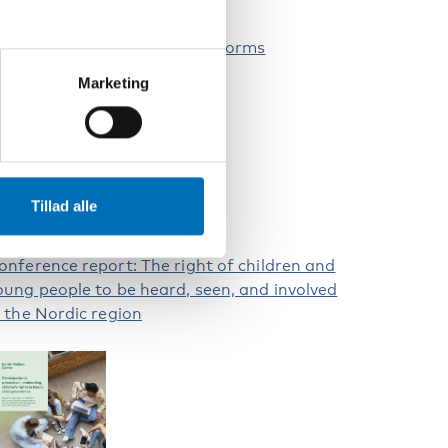
eisure – An anchor when it storms
Marketing
Tillad alle
onference report: The right of children and
oung people to be heard, seen, and involved
n the Nordic region