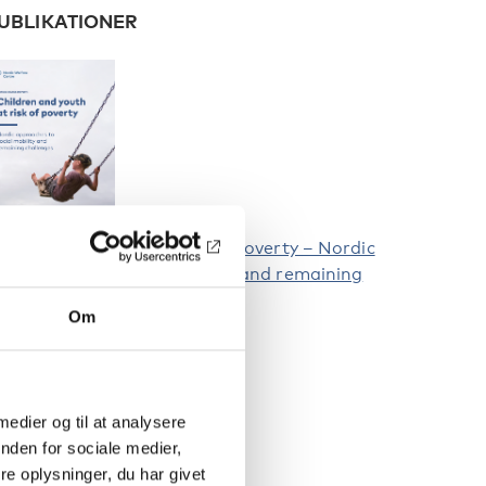
UBLIKATIONER
hildren and youth at risk of poverty – Nordic
pproaches to social mobility and remaining
hallenges
Om
 medier og til at analysere
nden for sociale medier,
e oplysninger, du har givet