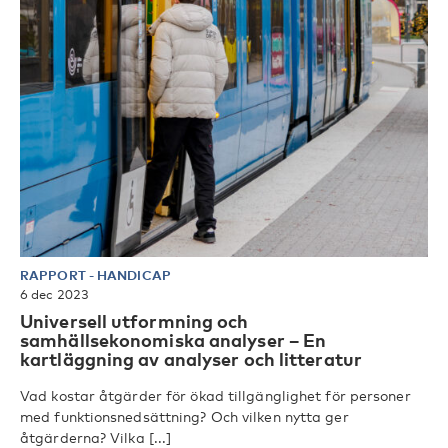
RAPPORT
-
HANDICAP
6 dec 2023
Universell utformning och
samhällsekonomiska analyser – En
kartläggning av analyser och litteratur
Vad kostar åtgärder för ökad tillgänglighet för personer
med funktionsnedsättning? Och vilken nytta ger
åtgärderna? Vilka [...]