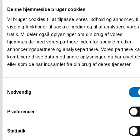
Denne hjemmeside bruger cookies
Vi bruger cookies til at tilpasse vores indhold og annoncer, til
RAPPORT
-
DØVBLINDHED
vise dig funktioner til sociale medier og til at analysere vores
10 apr 2024
trafik. Vi deler også oplysninger om din brug af vores
Re-CHARGE – Voices about living with
hjemmeside med vores partnere inden for sociale medier,
CHARGE syndrome
annonceringspartnere og analysepartnere. Vores partnere k
kombinere disse data med andre oplysninger, du har givet d
Given the right support, persons with CHARGE syndrome
eller som de har indsamlet fra din brug af deres tjenester.
can overcome not only medical challenges but also various
other obstacles, a [...]
Samtykkevalg
Nødvendig
Præferencer
Statistik