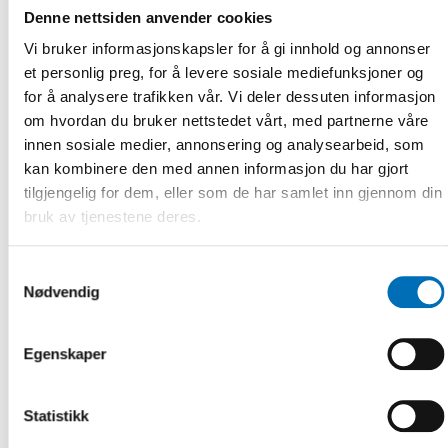
Denne nettsiden anvender cookies
Vi bruker informasjonskapsler for å gi innhold og annonser
et personlig preg, for å levere sosiale mediefunksjoner og
for å analysere trafikken vår. Vi deler dessuten informasjon
om hvordan du bruker nettstedet vårt, med partnerne våre
innen sosiale medier, annonsering og analysearbeid, som
kan kombinere den med annen informasjon du har gjort
tilgjengelig for dem, eller som de har samlet inn gjennom din
bruk av tjenestene deres.
VELFERDSPOLITIKK
24 mai 2019
Samtykkevalg
Ensamhet drabbar unga lika mycket som äldre
Nødvendig
Känslan av ensamhet är vanligast bland unga vuxna och hos
de allra äldsta i samhället. Men även om ålder förklarar
Egenskaper
varför kvinnor ä [...]
Statistikk