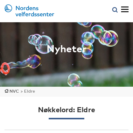
Nyheter
NVC
>
Eldre
Nøkkelord: Eldre