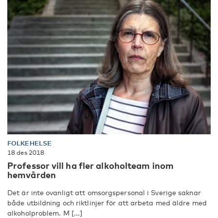
FOLKEHELSE
18 des 2018
Professor vill ha fler alkoholteam inom
hemvården
Det är inte ovanligt att omsorgspersonal i Sverige saknar
både utbildning och riktlinjer för att arbeta med äldre med
alkoholproblem. M [...]