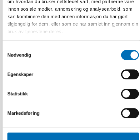
om hvordan du bruker nettstedet vårt, med partnerne våre
innen sosiale medier, annonsering og analysearbeid, som
kan kombinere den med annen informasjon du har gjort
tilgjengelig for dem, eller som de har samlet inn gjennom din
bruk av tjenestene deres.
Samtykkevalg
Nødvendig
FUNKSJONSHINDER
2 mai 2025
Egenskaper
Nordisk samarbeid om
funksjonshinderspørsmål – Årsrapport 2024
Statistikk
Markedsføring
10
11
NOV
2026