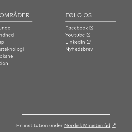
OMRÅDER
FØLG OS
unge
Facebook
undhed
Youtube
ap
LinkedIn
steknologi
Nyhedsbrev
voksne
tion
En institution under
Nordisk Ministerråd