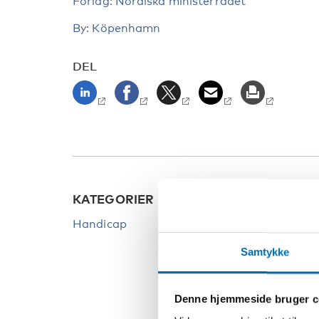
Forlag: Nordiska ministerrådet
By: Köpenhamn
DEL
KATEGORIER
NØGL
Handicap
Rådet 
samar
Samtykke
handi
Denne hjemmeside bruger c