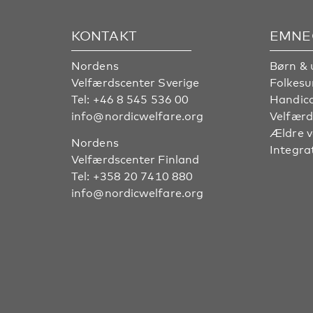
KONTAKT
EMNE
Nordens
Børn & 
Velfærdscenter Sverige
Folkes
Tel:
+46 8 545 536 00
Handic
info@nordicwelfare.org
Velfærd
Ældre 
Nordens
Integra
Velfærdscenter Finland
Tel:
+358 20 7410 880
info@nordicwelfare.org