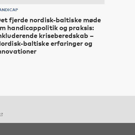
ANDICAP
et fjerde nordisk-baltiske møde
m handicappolitik og praksis:
nkluderende kriseberedskab –
ordisk-baltiske erfaringer og
nnovationer