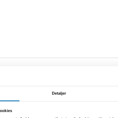
EORD
for nordisk
bejde om
Detaljer
cap
ookies