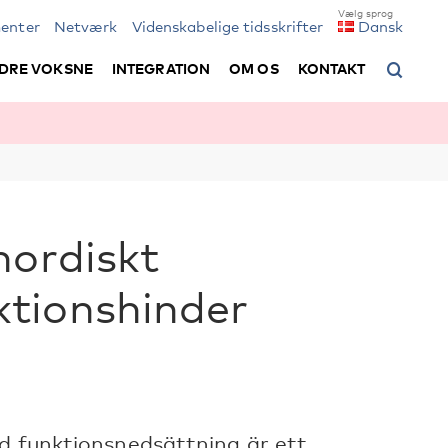
enter
Netværk
Videnskabelige tidsskrifter
Dansk
DRE VOKSNE
INTEGRATION
OM OS
KONTAKT
nordiskt
tionshinder
ed funktionsnedsättning är ett