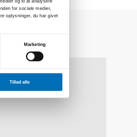
 medier og til at analysere
nden for sociale medier,
e oplysninger, du har givet
Marketing
10
11
NOV
2026
Tillad alle