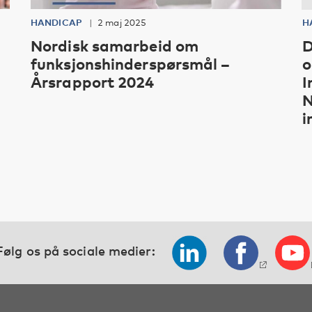
HANDICAP
2 maj 2025
H
Nordisk samarbeid om
D
funksjonshinderspørsmål –
o
Årsrapport 2024
I
N
i
Følg os på sociale medier: