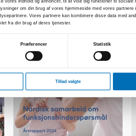
se vores indhold og annoncer, til at vise dig funktioner til sociale
oplysninger om din brug af vores hjemmeside med vores partnere i
ysepartnere. Vores partnere kan kombinere disse data med andr
et fra din brug af deres tjenester.
Relateret indhold
Præferencer
Statistik
Tillad valgte