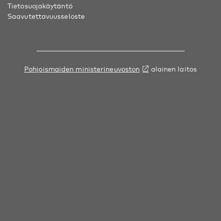
Tietosuojakäytäntö
Saavutettavuusseloste
Pohjoismaiden ministerineuvoston
alainen laitos