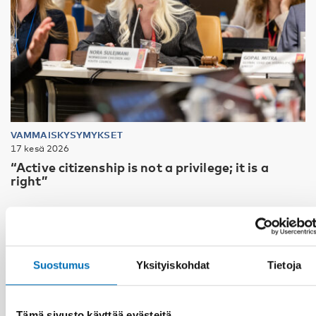
VAMMAISKYSYMYKSET
17 kesä 2026
“Active citizenship is not a privilege; it is a
right”
Suostumus
Yksityiskohdat
Tietoja
Tämä sivusto käyttää evästeitä