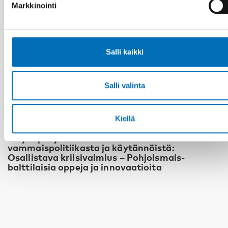
Markkinointi
Salli kaikki
Salli valinta
Kiellä
VAMMAISKYSYMYKSET
Neljäs pohjoismais-balttilainen kokous
vammaispolitiikasta ja käytännöistä:
Osallistava kriisivalmius – Pohjoismais-
balttilaisia oppeja ja innovaatioita