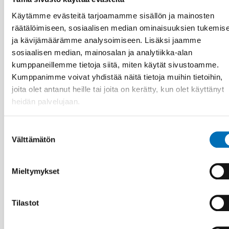
Käytämme evästeitä tarjoamamme sisällön ja mainosten
räätälöimiseen, sosiaalisen median ominaisuuksien tukemis
ja kävijämäärämme analysoimiseen. Lisäksi jaamme
sosiaalisen median, mainosalan ja analytiikka-alan
kumppaneillemme tietoja siitä, miten käytät sivustoamme.
Kumppanimme voivat yhdistää näitä tietoja muihin tietoihin,
joita olet antanut heille tai joita on kerätty, kun olet käyttänyt
heidän palvelujaan.
VAMMAISKYSYMYKSET
2 touko 2025
Suostumuksen
Nordisk samarbeid om
Välttämätön
valinta
funksjonshinderspørsmål – Årsrapport 2024
Mieltymykset
10
11
MARRAS
2026
Tilastot