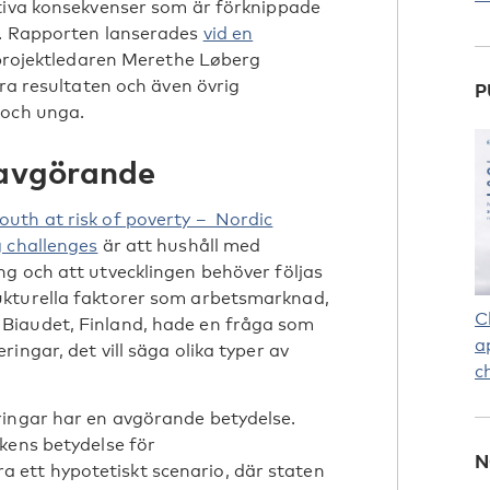
ativa konsekvenser som är förknippade
n. Rapporten lanserades
vid en
 projektledaren Merethe Løberg
era resultaten och även övrig
P
 och unga.
 avgörande
outh at risk of poverty – Nordic
g challenges
är att hushåll med
g och att utvecklingen behöver följas
ukturella faktorer som arbetsmarknad,
C
Biaudet, Finland, hade en fråga som
a
ingar, det vill säga olika typer av
c
ringar har en avgörande betydelse.
kens betydelse för
N
ett hypotetiskt scenario, där staten