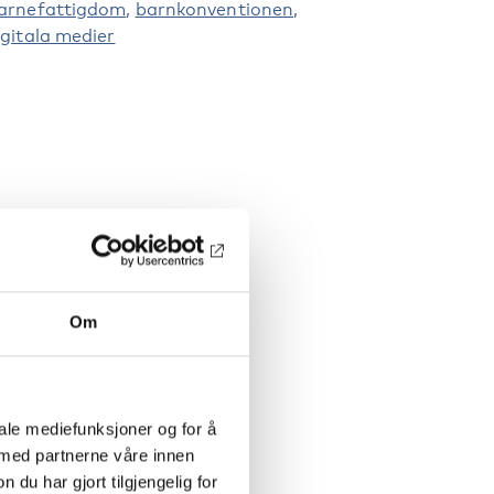
arnefattigdom
barnkonventionen
igitala medier
Om
iale mediefunksjoner og for å
 med partnerne våre innen
u har gjort tilgjengelig for