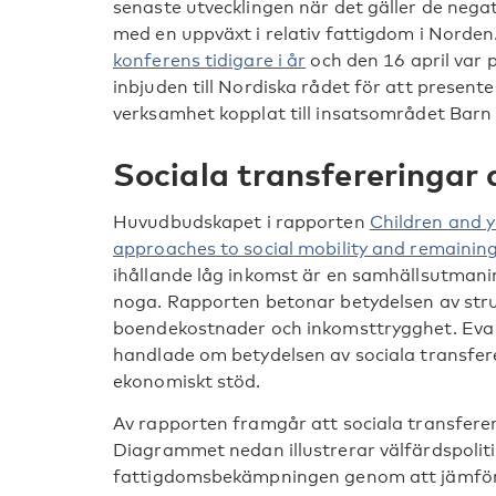
senaste utvecklingen när det gäller de neg
med en uppväxt i relativ fattigdom i Norde
konferens tidigare i år
och den 16 april var
inbjuden till Nordiska rådet för att present
verksamhet kopplat till insatsområdet Barn
Sociala transfereringar
Huvudbudskapet i rapporten
Children and y
approaches to social mobility and remainin
ihållande låg inkomst är en samhällsutmanin
noga. Rapporten betonar betydelsen av str
boendekostnader och inkomsttrygghet. Eva 
handlade om betydelsen av sociala transferer
ekonomiskt stöd.
Av rapporten framgår att sociala transfere
Diagrammet nedan illustrerar välfärdspoliti
fattigdomsbekämpningen genom att jämföra 