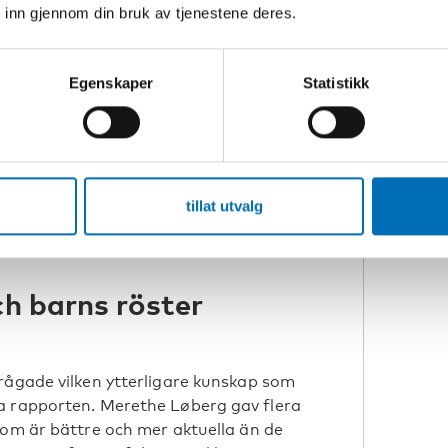
 inn gjennom din bruk av tjenestene deres.
Egenskaper
Statistikk
p frågan om hur man kan förebygga att
rskning visar att orsakerna bakom att
plext samspel mellan strukturella,
e viktigaste och mest verkningsfulla
tillat utvalg
 barnfattigdom, menade Merethe
ch barns röster
rågade vilken ytterligare kunskap som
a rapporten. Merethe Løberg gav flera
som är bättre och mer aktuella än de