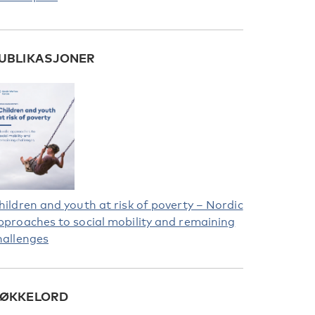
UBLIKASJONER
hildren and youth at risk of poverty – Nordic
pproaches to social mobility and remaining
hallenges
ØKKELORD