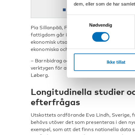
dem, eller som de har samlet
Samtykkevalg
Nødvendig
Pia Sillanpää, Finland, tog bland annat up
fattigdom går i arv mellan generationer. Fo
ekonomisk utsatthet kan gå i arv är ett kom
ekonomiska och sociala faktorer.
– Barnbidrag och andra inkomststöd utgör d
Ikke tillat
verktygen för att förebygga och reducera
Løberg.
Longitudinella studier o
efterfrågas
Utskottets ordförande Eva Lindh, Sverige, f
behövs utöver det som presenteras i den ny
exempel, som att det finns nationella data 