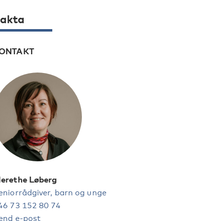
akta
ONTAKT
erethe Løberg
eniorrådgiver, barn og unge
46 73 152 80 74
end e-post