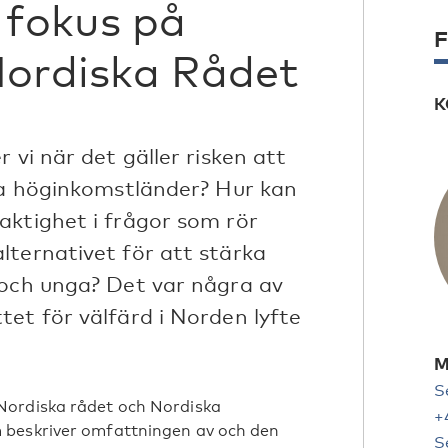
 fokus på
F
Nordiska Rådet
K
 vi när det gäller risken att
åra höginkomstländer? Hur kan
aktighet i frågor som rör
lternativet för att stärka
 och unga? Det var några av
et för välfärd i Norden lyfte
M
S
Nordiska rådet och Nordiska
+
 beskriver omfattningen av och den
S