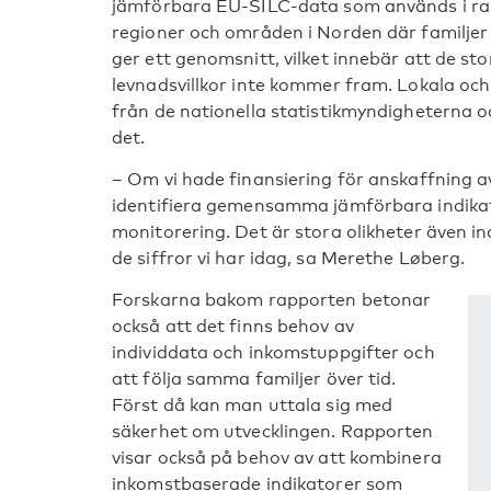
jämförbara EU-SILC-data som används i rapp
regioner och områden i Norden där familjer
ger ett genomsnitt, vilket innebär att de sto
levnadsvillkor inte kommer fram. Lokala oc
från de nationella statistikmyndigheterna o
det.
– Om vi hade finansiering för anskaffning av
identifiera gemensamma jämförbara indikato
monitorering. Det är stora olikheter även i
de siffror vi har idag, sa Merethe Løberg.
Forskarna bakom rapporten betonar
också att det finns behov av
individdata och inkomstuppgifter och
att följa samma familjer över tid.
Först då kan man uttala sig med
säkerhet om utvecklingen. Rapporten
visar också på behov av att kombinera
inkomstbaserade indikatorer som