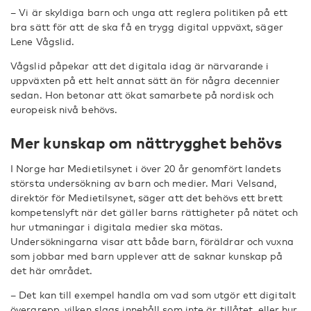
– Vi är skyldiga barn och unga att reglera politiken på ett
bra sätt för att de ska få en trygg digital uppväxt, säger
Lene Vågslid.
Vågslid påpekar att det digitala idag är närvarande i
uppväxten på ett helt annat sätt än för några decennier
sedan. Hon betonar att ökat samarbete på nordisk och
europeisk nivå behövs.
Mer kunskap om nättrygghet behövs
I Norge har Medietilsynet i över 20 år genomfört landets
största undersökning av barn och medier. Mari Velsand,
direktör för Medietilsynet, säger att det behövs ett brett
kompetenslyft när det gäller barns rättigheter på nätet och
hur utmaningar i digitala medier ska mötas.
Undersökningarna visar att både barn, föräldrar och vuxna
som jobbar med barn upplever att de saknar kunskap på
det här området.
– Det kan till exempel handla om vad som utgör ett digitalt
övergrepp, vilken slags innehåll som inte är tillåtet, eller hur