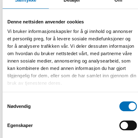
i våldsamma eller extremt religiösa hem, eller unga som
inte hittar sin plats någon annanstans.
– De är mycket sårbara, och det är därför vi måste arbeta
Denne nettsiden anvender cookies
strukturellt med plattformarna och vad vi kräver av
Vi bruker informasjonskapsler for å gi innhold og annonser
plattformarna. Vi måste också ge de här barnen de
et personlig preg, for å levere sosiale mediefunksjoner og
möjligheter som sociala medier innebär, säger Marius
for å analysere trafikken vår. Vi deler dessuten informasjon
Sjølyst.
om hvordan du bruker nettstedet vårt, med partnerne våre
Med sikte på gemensamma nordiska
innen sosiale medier, annonsering og analysearbeid, som
rekommendationer
kan kombinere den med annen informasjon du har gjort
tilgjengelig for dem, eller som de har samlet inn gjennom din
Ett
projekt vid Nordens välfärdscenter
håller på att ta fram
bruk av tjenestene deres.
en rapport om digitala mediers effekter på barn och unga i
Norden, samt en översikt av de nordiska ländernas politik
Samtykkevalg
och initiativ på området. Barn och unga kommer också att
Nødvendig
ge sina synpunkter. Rapporterna kommer att ligga till grund
för gemensamma nordiska rekommendationer om hur
länderna kan säkerställa en trygg digital demokrati för
Egenskaper
barn och unga.
– Hur digitala medier påverkar barn och unga är en