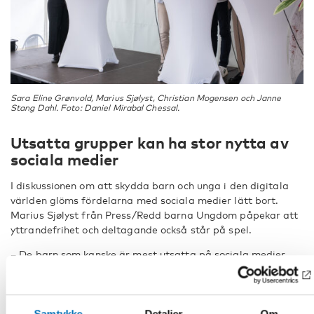
Sara Eline Grønvold, Marius Sjølyst, Christian Mogensen och Janne
Stang Dahl. Foto: Daniel Mirabal Chessal.
Utsatta grupper kan ha stor nytta av
sociala medier
I diskussionen om att skydda barn och unga i den digitala
världen glöms fördelarna med sociala medier lätt bort.
Marius Sjølyst från Press/Redd barna Ungdom påpekar att
yttrandefrihet och deltagande också står på spel.
– De barn som kanske är mest utsatta på sociala medier
kan också vara en av de grupper som får ut allra mest av
dem, säger Marius Sjølyst.
Han ger en rad exempel: unga som är queer, barn som lever
Samtykke
Detaljer
Om