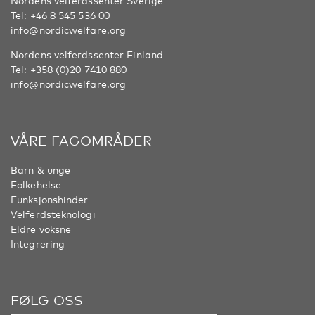
Nordens velferdssenter Sverige
Tel:
+46 8 545 536 00
info@nordicwelfare.org
Nordens velferdssenter Finland
Tel:
+358 (0)20 7410 880
info@nordicwelfare.org
VÅRE FAGOMRÅDER
Barn & unge
Folkehelse
Funksjonshinder
Velferdsteknologi
Eldre voksne
Integrering
FØLG OSS