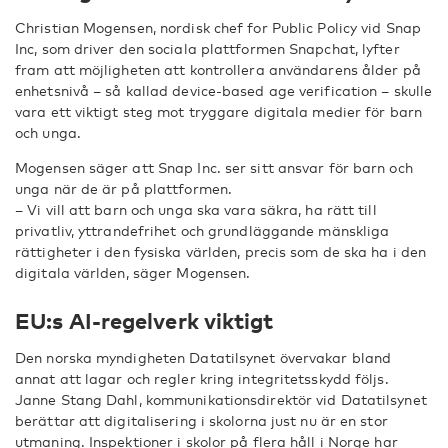
Christian Mogensen, nordisk chef for Public Policy vid Snap
Inc, som driver den sociala plattformen Snapchat, lyfter
fram att möjligheten att kontrollera användarens ålder på
enhetsnivå – så kallad device-based age verification – skulle
vara ett viktigt steg mot tryggare digitala medier för barn
och unga.
Mogensen säger att Snap Inc. ser sitt ansvar för barn och
unga när de är på plattformen.
– Vi vill att barn och unga ska vara säkra, ha rätt till
privatliv, yttrandefrihet och grundläggande mänskliga
rättigheter i den fysiska världen, precis som de ska ha i den
digitala världen, säger Mogensen.
EU:s AI-regelverk viktigt
Den norska myndigheten Datatilsynet övervakar bland
annat att lagar och regler kring integritetsskydd följs.
Janne Stang Dahl, kommunikationsdirektör vid Datatilsynet
berättar att digitalisering i skolorna just nu är en stor
utmaning. Inspektioner i skolor på flera håll i Norge har