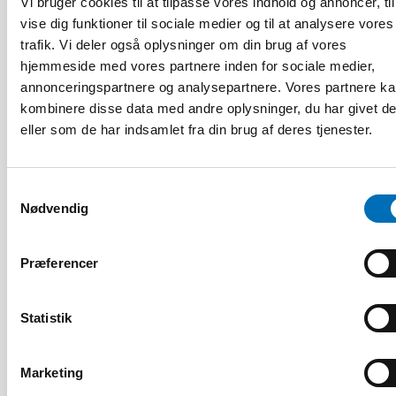
Vi bruger cookies til at tilpasse vores indhold og annoncer, til
Relaterede nyheder
vise dig funktioner til sociale medier og til at analysere vores
trafik. Vi deler også oplysninger om din brug af vores
hjemmeside med vores partnere inden for sociale medier,
annonceringspartnere og analysepartnere. Vores partnere k
kombinere disse data med andre oplysninger, du har givet d
eller som de har indsamlet fra din brug af deres tjenester.
Samtykkevalg
Nødvendig
Præferencer
Statistik
Marketing
BØRN & UNGE
25 aug 2025