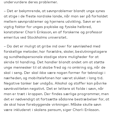
undervurdere deres problemer.
– Det er bekymrende, at søvnproblemer blandt unge synes
at stige i de fleste nordiske lande, når man ser på forholdet
mellem søvnproblemer og hjernens udvikling. Søvn er en
vigtig faktor for unges psykiske og fysiske helbred,
konstaterer Charli Eriksson, en af forskerne og professor
emeritus ved Stockholms universitet.
– Da det er muligt at gribe ind over for søvnløshed med
forskellige metoder, har forældre, skoler, beslutningstagere
og sundhedspersonale stadige store muligheder for at
skride til handling. Det handler blandt andet om at støtte
unge mennesker til at skabe fred og ro omkring sig, når de
skal i seng. Der skal ikke være nogen former for teknologi i
nærheden, og mobiltelefonen har været slukket i lang tid.
Negative tanker bør undgås. Alkohol og stoffer kan påvirke
søvnkvaliteten negativt. Det er lettere at falde i søvn, når
man er træt i kroppen. Der findes særlige programmer, men
det er nødvendigt at fortsætte sådanne bestræbelser for, at
de skal have forebyggende virkninger. Måske skulle søvn
være inkluderet i skolens pensum, siger Charli Eriksson.