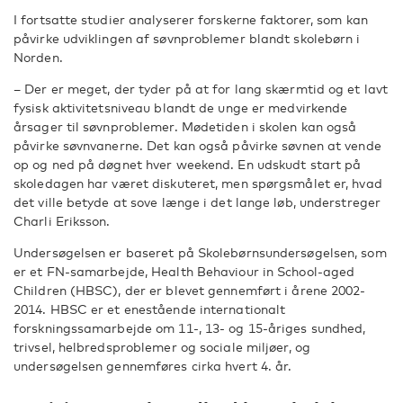
I fortsatte studier analyserer forskerne faktorer, som kan
påvirke udviklingen af søvnproblemer blandt skolebørn i
Norden.
– Der er meget, der tyder på at for lang skærmtid og et lavt
fysisk aktivitetsniveau blandt de unge er medvirkende
årsager til søvnproblemer. Mødetiden i skolen kan også
påvirke søvnvanerne. Det kan også påvirke søvnen at vende
op og ned på døgnet hver weekend. En udskudt start på
skoledagen har været diskuteret, men spørgsmålet er, hvad
det ville betyde at sove længe i det lange løb, understreger
Charli Eriksson.
Undersøgelsen er baseret på Skolebørnsundersøgelsen, som
er et FN-samarbejde, Health Behaviour in School-aged
Children (HBSC), der er blevet gennemført i årene 2002-
2014. HBSC er et enestående internationalt
forskningssamarbejde om 11-, 13- og 15-åriges sundhed,
trivsel, helbredsproblemer og sociale miljøer, og
undersøgelsen gennemføres cirka hvert 4. år.