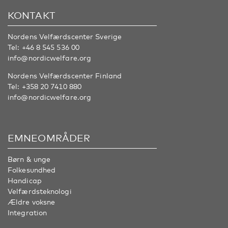
KONTAKT
Nordens Velfærdscenter Sverige
Tel:
+46 8 545 536 00
info@nordicwelfare.org
Nordens Velfærdscenter Finland
Tel:
+358 20 7410 880
info@nordicwelfare.org
EMNEOMRÅDER
Børn & unge
Folkesundhed
Handicap
Velfærdsteknologi
Ældre voksne
Integration