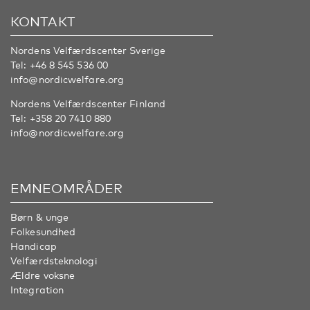
KONTAKT
Nordens Velfærdscenter Sverige
Tel:
+46 8 545 536 00
info@nordicwelfare.org
Nordens Velfærdscenter Finland
Tel:
+358 20 7410 880
info@nordicwelfare.org
EMNEOMRÅDER
Børn & unge
Folkesundhed
Handicap
Velfærdsteknologi
Ældre voksne
Integration