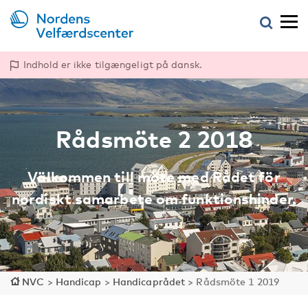
Indhold er ikke tilgængeligt på dansk.
Rådsmöte 2 2018
Välkommen till möte med Rådet för
nordiskt samarbete om funktionshinder.
NVC
>
Handicap
>
Handicaprådet
>
Rådsmöte 1 2019