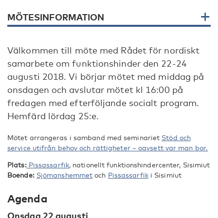
MÖTESINFORMATION
Välkommen till möte med Rådet för nordiskt
samarbete om funktionshinder den 22-24
augusti 2018. Vi börjar mötet med middag på
onsdagen och avslutar mötet kl 16:00 på
fredagen med efterföljande socialt program.
Hemfärd lördag 25:e.
Mötet arrangeras i samband med seminariet
Stöd och
service utifrån behov och rättigheter – oavsett var man bor.
Plats:
Pissassarfik
, nationellt funktionshindercenter, Sisimiut
Boende:
Sjömanshemmet
och
Pissassarfik
i Sisimiut
Agenda
Onsdag 22 augusti