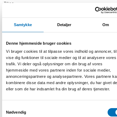
Tilioq.
9. Rapportering till FN, se Nordens välfärdscenters
samlingssida
för ländernas rapportering.
Samtykke
Detaljer
Om
14:00 Presentationsrunda
Alla presenterar sig (namn, organisation och land)
Denne hjemmeside bruger cookies
14:15 Genomgång landsvis om status för rapportering till
FN
Vi bruger cookies til at tilpasse vores indhold og annoncer, til
vise dig funktioner til sociale medier og til at analysere vores
Mötesdeltagarna från respektive land presenterar:
trafik. Vi deler også oplysninger om din brug af vores
1. status (om/när man rapporterat/när nästa gång)
hjemmeside med vores partnere inden for sociale medier,
2. positiva erfarenheter med rapporteringen (effekter)
annonceringspartnere og analysepartnere. Vores partnere k
3. utvecklingsområden (kan vara både vad gäller politik som
kombinere disse data med andre oplysninger, du har givet d
behövs men också brister i processen)
eller som de har indsamlet fra din brug af deres tjenester.
Max 10 minuter per land:
• Danmark
Samtykkevalg
• Finland
Nødvendig
• Färöarna