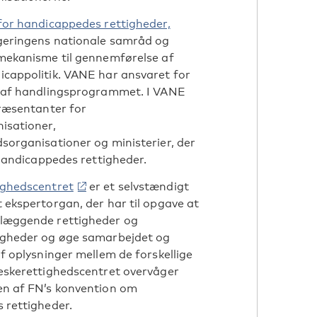
for handicappedes rettigheder,
egeringens nationale samråd og
mekanisme til gennemførelse af
cappolitik. VANE har ansvaret for
 af handlingsprogrammet. I VANE
ræsentanter for
isationer,
organisationer og ministerier, der
 handicappedes rettigheder.
ghedscentret
er et selvstændigt
ekspertorgan, der har til opgave at
læggende rettigheder og
gheder og øge samarbejdet og
f oplysninger mellem de forskellige
eskerettighedscentret overvåger
n af FN’s konvention om
 rettigheder.