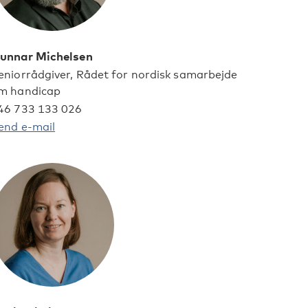
unnar Michelsen
eniorrådgiver, Rådet for nordisk samarbejde
m handicap
46 733 133 026
end e-mail