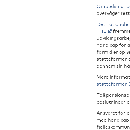
Ombudsmanden
overvåger rett
Det nationale 
THL
fremmer
udviklingsarb
handicap for a
formidler oply
støtteformer o
gennem sin hå
Mere informa
støtteformer
Folkpensionsan
beslutninger 
Ansvaret for a
med handicap 
fælleskommuna