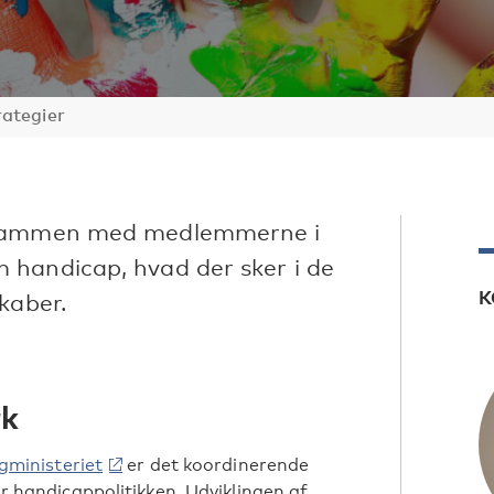
rategier
, sammen med medlemmerne i
 handicap, hvad der sker i de
K
kaber.
k
igministeriet
er det koordinerende
r handicappolitikken. Udviklingen af