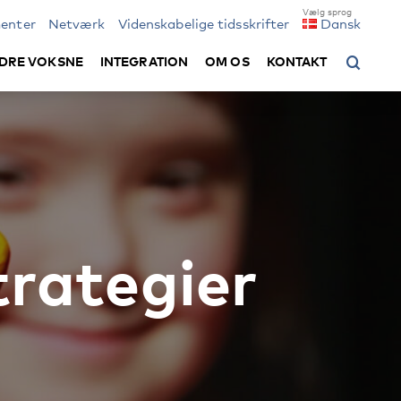
enter
Netværk
Videnskabelige tidsskrifter
Dansk
DRE VOKSNE
INTEGRATION
OM OS
KONTAKT
trategier