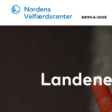
BØRN & UNGE
Landenes