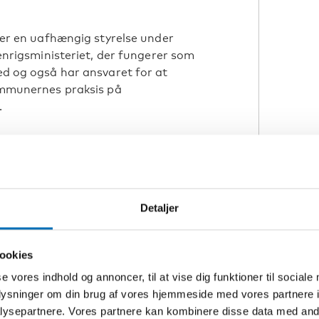
er en uafhængig styrelse under
enrigsministeriet, der fungerer som
d og også har ansvaret for at
mmunernes praksis på
.
Detaljer
ndhedsministeriet
koordinerer
ken i Finland. Alle
mråder har dog ansvar for
ookies
en.
se vores indhold og annoncer, til at vise dig funktioner til sociale
kkens principper indebærer, at
oplysninger om din brug af vores hjemmeside med vores partnere i
andicap har ret til ligebehandling,
ysepartnere. Vores partnere kan kombinere disse data med andr