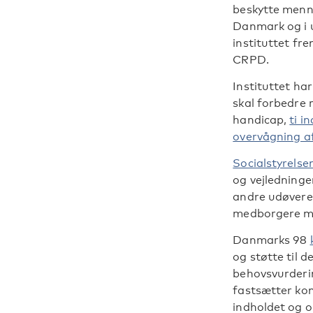
beskytte menne
Danmark og i 
instituttet f
CRPD.
Instituttet ha
skal forbedre 
handicap,
ti i
overvågning 
Socialstyrelse
og vejledning
andre udøvere a
medborgere m
Danmarks 98
og støtte til d
behovsvurderi
fastsætter ko
indholdet og o