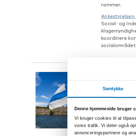
rammer.
Ankestyrelsen
Social- og Ind
klagemyndighe
koordinere ko
socialområdet
Finland
Samtykke
Social- og Su
handicappolitik
forvaltningso
Denne hjemmeside bruger c
gennemførels
Vi bruger cookies til at tilpas
Handicappoliti
vores trafik. Vi deler også 
personer med h
annonceringspartnere og anal