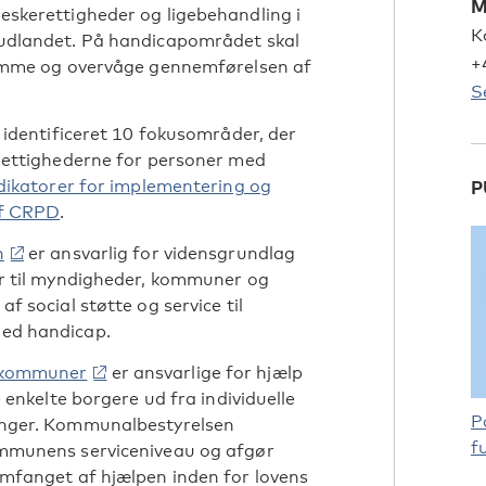
M
skerettigheder og ligebehandling i
K
udlandet. På handicapområdet skal
+
remme og overvåge gennemførelsen af
S
r identificeret 10 fokusområder, der
rettighederne for personer med
ndikatorer for implementering og
P
af CRPD
.
n
er ansvarlig for vidensgrundlag
er til myndigheder, kommuner og
f social støtte og service til
ed handicap.
kommuner
er ansvarlige for hjælp
e enkelte borgere ud fra individuelle
P
nger. Kommunalbestyrelsen
f
mmunens serviceniveau og afgør
mfanget af hjælpen inden for lovens