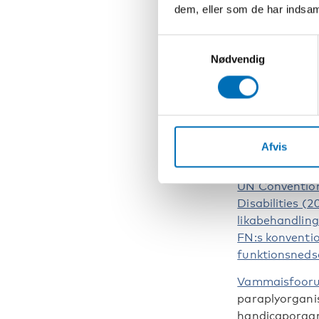
involvering og
dem, eller som de har indsaml
tjenester og s
området er ba
Samtykkevalg
rettigheder s
Nødvendig
Bestemmelsern
mennesker med
forfatning.
Finlands hand
Afvis
handicapkonv
inclusion and 
UN Convention
Disabilities (
likabehandling
FN:s konventi
funktionsneds
Vammaisfooru
paraplyorgani
handicaporgan