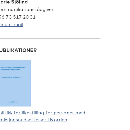
arie Sjölind
ommunikationsrådgiver
46 73 517 20 31
end e-mail
UBLIKATIONER
olitikk for likestilling for personer med
unksjonsnedsettelser i Norden