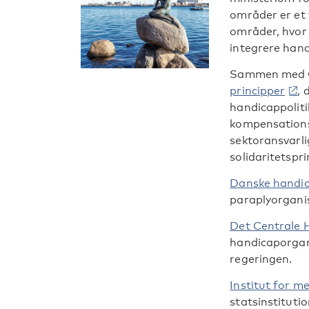
områder er et f
områder, hvor 
integrere handi
Sammen med 
principper
,
handicappoliti
kompensations
sektoransvarl
solidaritetspri
Danske handic
paraplyorgani
Det Centrale 
handicaporgan
regeringen.
Institut for m
statsinstituti