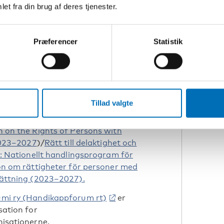
 ikke-diskriminering samt nødvendige
et fra din brug af deres tjenester.
tøtteforanstaltninger. Politikken for
seret på grundlæggende friheder og
amt menneskerettigheder.
Præferencer
Statistik
e om ikke at forskelsbehandle
 handicap er medtaget i den finske
lingsprogram for
Tillad valgte
entionen 2020-2023:
Right to social
equality: National Action Plan on the
 on the Rights of Persons with
2023–2027
)/
Rätt till delaktighet och
: Nationellt handlingsprogram för
on om rättigheter för personer med
ättning (2023–2027).
mi ry (Handikappforum rt)
er
sation for
isationerne.