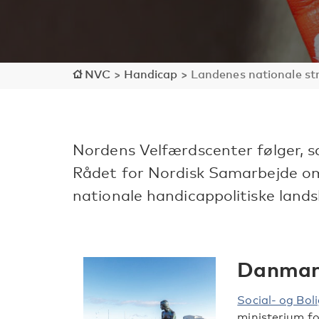
NVC
>
Handicap
>
Landenes nationale st
Nordens Velfærdscenter følger
Rådet for Nordisk Samarbejde om
nationale handicappolitiske lands
Danmar
Social- og Bol
ministerium fo