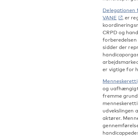
Delegationen 
VANE
, er r
koordinerings
CRPD og handi
forberedelsen
sidder der rep
handicaporgan
arbejdsmarkeds
er vigtige for
Menneskeretti
og uafhængigt 
fremme grund
menneskeretti
udvekslingen a
aktører. Menn
gennemførelse
handicappedes