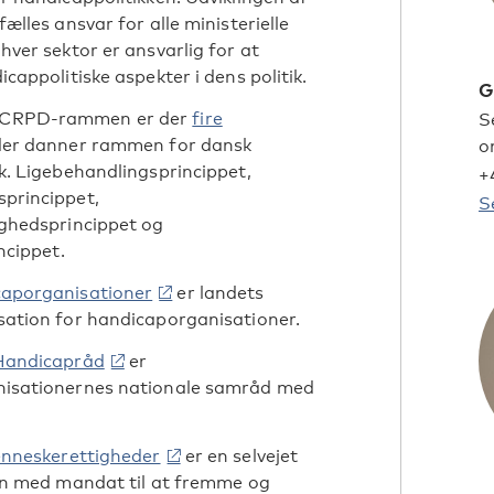
ælles ansvar for alle ministerielle
hver sektor er ansvarlig for at
cappolitiske aspekter i dens politik.
G
CRPD-rammen er der
fire
S
 der danner rammen for dansk
o
k. Ligebehandlingsprincippet,
+
princippet,
S
ighedsprincippet og
ncippet.
aporganisationer
er landets
sation for handicaporganisationer.
Handicapråd
er
isationernes nationale samråd med
enneskerettigheder
er en selvejet
on med mandat til at fremme og