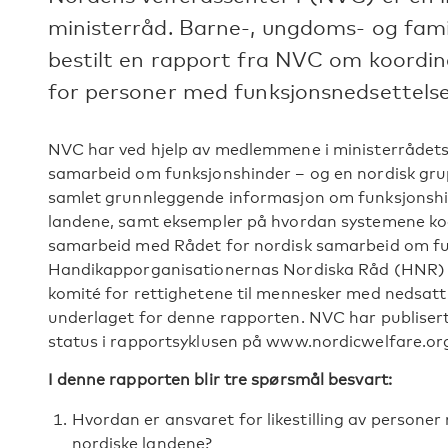
ministerråd. Barne-, ungdoms- og fami
bestilt en rapport fra NVC om koordin
for personer med funksjonsnedsettelse
NVC har ved hjelp av medlemmene i ministerrådets
samarbeid om funksjonshinder – og en nordisk gru
samlet grunnleggende informasjon om funksjonshin
landene, samt eksempler på hvordan systemene koo
samarbeid med Rådet for nordisk samarbeid om fu
Handikapporganisationernas Nordiska Råd (HNR) e
komité for rettighetene til mennesker med nedsatt
underlaget for denne rapporten. NVC har publisert
status i rapportsyklusen på www.nordicwelfare.org
I denne rapporten blir tre spørsmål besvart:
Hvordan er ansvaret for likestilling av persone
nordiske landene?