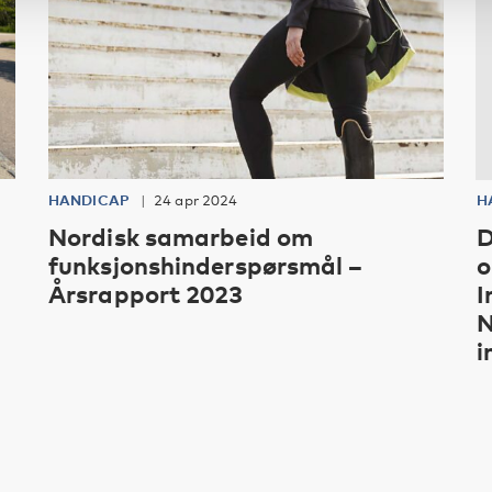
HANDICAP
24 apr 2024
H
Nordisk samarbeid om
D
funksjonshinderspørsmål –
o
Årsrapport 2023
I
N
i