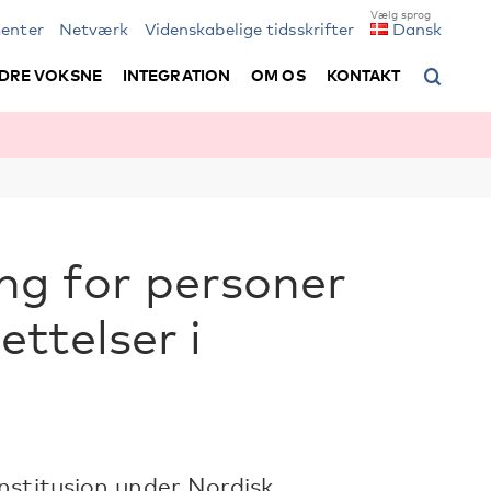
enter
Netværk
Videnskabelige tidsskrifter
Dansk
DRE VOKSNE
INTEGRATION
OM OS
KONTAKT
ling for personer
ttelser i
nstitusjon under Nordisk