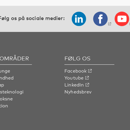
Følg os på sociale medier:
OMRÅDER
FØLG OS
unge
Facebook
undhed
Youtube
ap
LinkedIn
steknologi
Nyhedsbrev
voksne
tion