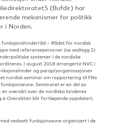
liedirektoratet5 (Bufdir) har
erende mekanismer for politikk
r i Norden.
 funksjonshinderråd – Rådet for nordisk
ppe med referansepersoner (se vedlegg 2)
derpolitiske systemer i de nordiske
rdineres. I august 2018 arrangerte NVC i
nksjonshinder og paraplyorganisasjonen
t nordisk seminar om rapportering til FNs
 funksjonsevne. Seminaret er en del av
 en oversikt over de nordiska landenes
.6 Oversikten blir fortløpende oppdatert.
r med nedsatt funksjonsevne organisert i de