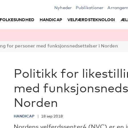
Nyheder
Publikationer
Arrangem
FOLKESUNDHED
HANDICAP
VELFÆRDSTEKNOLOGI
ÆL
illing for personer med funksjonsnedsettelser i Norden
Politikk for likestil
med funksjonsnedse
Norden
HANDICAP
18 sep 2018
Nordens velferdssenter4 (NVC) er en i