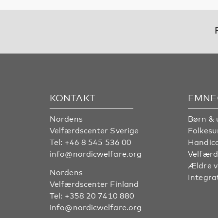
KONTAKT
EMNE
Nordens
Børn & 
Velfærdscenter Sverige
Folkes
Tel:
+46 8 545 536 00
Handic
info@nordicwelfare.org
Velfærd
Ældre 
Nordens
Integra
Velfærdscenter Finland
Tel:
+358 20 7410 880
info@nordicwelfare.org