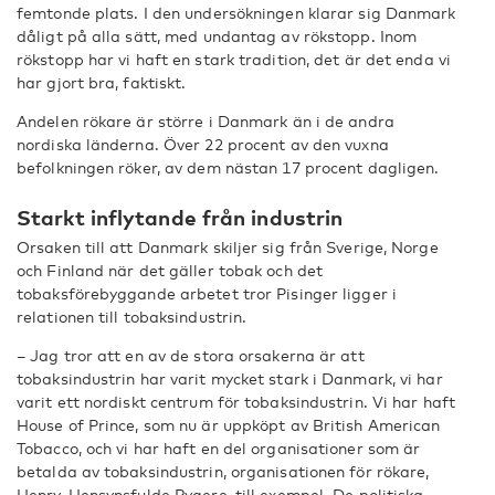
femtonde plats. I den undersökningen klarar sig Danmark
dåligt på alla sätt, med undantag av rökstopp. Inom
rökstopp har vi haft en stark tradition, det är det enda vi
har gjort bra, faktiskt.
Andelen rökare är större i Danmark än i de andra
nordiska länderna. Över 22 procent av den vuxna
befolkningen röker, av dem nästan 17 procent dagligen.
Starkt inflytande från industrin
Orsaken till att Danmark skiljer sig från Sverige, Norge
och Finland när det gäller tobak och det
tobaksförebyggande arbetet tror Pisinger ligger i
relationen till tobaksindustrin.
– Jag tror att en av de stora orsakerna är att
tobaksindustrin har varit mycket stark i Danmark, vi har
varit ett nordiskt centrum för tobaksindustrin. Vi har haft
House of Prince, som nu är uppköpt av British American
Tobacco, och vi har haft en del organisationer som är
betalda av tobaksindustrin, organisationen för rökare,
Henry, Hensynsfulde Rygere, till exempel. De politiska