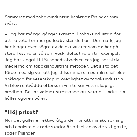
Samröret med tobaksindustrin beskriver Pisinger som
svårt.
– Jag har många gånger skrivit till tobaksindustrin, för
att få veta hur många lobbyister de har i Danmark, jag
har klagat över några av de aktiviteter som de har på
stora festivaler så som Roskildefestivalen till exempel.
Jag har klagat till Sundhedsstyrelsen och jag har skrivit i
medierna om tobaksindustrins metoder. Det sista det
förde med sig var att jag tillsammans med min chef blev
anklagad för vetenskaplig oredlighet av tobaksindustrin.
Vi blev rentvådda eftersom vi inte var vetenskapligt
oredliga. Det är väldigt stressande att veta att industrin
håller ögonen på en.
”Höj priset!”
När det gäller effektiva åtgärder för att minska rökning
och tobaksrelaterade skador är priset en av de viktigaste,
säger Pisinger.