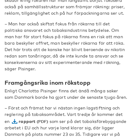
skador kring rökaren har man långsamt börjat fokusera
också på samhällsstrukturer som främjar rökning: priser,
reklam, tillgänglighet och på hur förpackningarna ser ut.
– Man har också skiftat fokus från rökarna till det
politiska ansvaret och tobaksindustrins betydelse. Om
man har för stort fokus på rökarna finns en risk att man
bara beskyller offret, man beskyller rökarna för att röka.
Det här trots att de kanske har blivit beroende av nikotin
redan som tonåringar, då de inte kunde ta ansvar och se
konsekvenserna av sitt experimenterande med rökning,
säger Pisinger.
Framgångsrika inom rökstopp
Enligt Charlotta Pisinger finns det ändå många saker
som Danmark borde ha gjort under de senaste tjugo åren.
– Först och främst har vi nästan ingen lagstiftning och
reglering på tobaksområdet. Vart tredje år kommer det
en
rapport
som ser på det tobaksförebyggande
arbetet i EU och hur varje land klarar sig, där ligger
Danmark på plats nummer 23 av 35. Tidigare var vi på