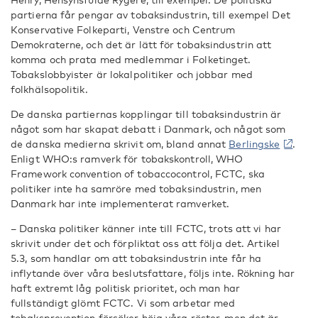
partierna får pengar av tobaksindustrin, till exempel Det
Konservative Folkeparti, Venstre och Centrum
Demokraterne, och det är lätt för tobaksindustrin att
komma och prata med medlemmar i Folketinget.
Tobakslobbyister är lokalpolitiker och jobbar med
folkhälsopolitik.
De danska partiernas kopplingar till tobaksindustrin är
något som har skapat debatt i Danmark, och något som
de danska medierna skrivit om, bland annat
Berlingske
.
Enligt WHO:s ramverk för tobakskontroll, WHO
Framework convention of tobaccocontrol, FCTC, ska
politiker inte ha samröre med tobaksindustrin, men
Danmark har inte implementerat ramverket.
– Danska politiker känner inte till FCTC, trots att vi har
skrivit under det och förpliktat oss att följa det. Artikel
5.3, som handlar om att tobaksindustrin inte får ha
inflytande över våra beslutsfattare, följs inte. Rökning har
haft extremt låg politisk prioritet, och man har
fullständigt glömt FCTC. Vi som arbetar med
tobaksprevention försöker höja våra röster, men det är