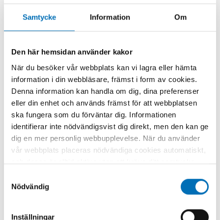
Samtycke
Information
Om
Den här hemsidan använder kakor
När du besöker vår webbplats kan vi lagra eller hämta
information i din webbläsare, främst i form av cookies.
Profil
Denna information kan handla om dig, dina preferenser
eller din enhet och används främst för att webbplatsen
ska fungera som du förväntar dig. Informationen
Namn:
Charlotta Pisinger.
identifierar inte nödvändigsvist dig direkt, men den kan ge
Gör:
Professor i tobaksprevention vid Institut for
dig en mer personlig webbupplevelse. När du använder
Folkesundhedsvidenskab vid Köpenhamns universitet.
vår webbplats placeras nödvändiga cookies automatiskt,
Bakgrund:
Utbildad läkare, men har arbetat med
och dessa är alltid aktiva utan att kräva ditt samtycke.
forskning i 20 år, i huvudsak tobaksforskning och
Dessa cookies är nödvändiga för att du ska kunna
Samtyckesval
folkhälsoforskning.
använda webbplatsen och dess funktioner. Vi respekterar
Nödvändig
din integritet, och du kan välja vilka ytterligare cookies
Bor:
På Österbro i Köpenhamn, med man och barn, de
flesta har flyttat hemifrån, men kommer hem on off och
(statistiska, preferens, marknadsföring och
Inställningar
bor. Har bott i Prag, Österrike och på Färöarna.