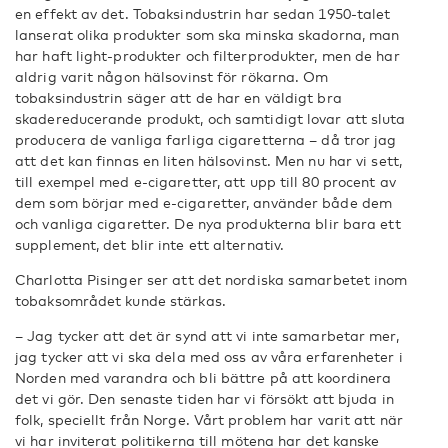
en effekt av det. Tobaksindustrin har sedan 1950-talet
lanserat olika produkter som ska minska skadorna, man
har haft light-produkter och filterprodukter, men de har
aldrig varit någon hälsovinst för rökarna. Om
tobaksindustrin säger att de har en väldigt bra
skadereducerande produkt, och samtidigt lovar att sluta
producera de vanliga farliga cigaretterna – då tror jag
att det kan finnas en liten hälsovinst. Men nu har vi sett,
till exempel med e-cigaretter, att upp till 80 procent av
dem som börjar med e-cigaretter, använder både dem
och vanliga cigaretter. De nya produkterna blir bara ett
supplement, det blir inte ett alternativ.
Charlotta Pisinger ser att det nordiska samarbetet inom
tobaksområdet kunde stärkas.
– Jag tycker att det är synd att vi inte samarbetar mer,
jag tycker att vi ska dela med oss av våra erfarenheter i
Norden med varandra och bli bättre på att koordinera
det vi gör. Den senaste tiden har vi försökt att bjuda in
folk, speciellt från Norge. Vårt problem har varit att när
vi har inviterat politikerna till mötena har det kanske