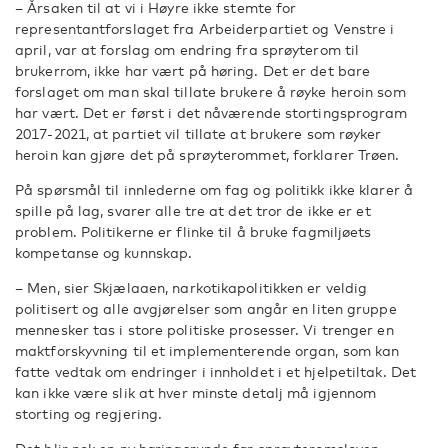
– Årsaken til at vi i Høyre ikke stemte for
representantforslaget fra Arbeiderpartiet og Venstre i
april, var at forslag om endring fra sprøyterom til
brukerrom, ikke har vært på høring. Det er det bare
forslaget om man skal tillate brukere å røyke heroin som
har vært. Det er først i det nåværende stortingsprogram
2017-2021, at partiet vil tillate at brukere som røyker
heroin kan gjøre det på sprøyterommet, forklarer Trøen.
På spørsmål til innlederne om fag og politikk ikke klarer å
spille på lag, svarer alle tre at det tror de ikke er et
problem. Politikerne er flinke til å bruke fagmiljøets
kompetanse og kunnskap.
– Men, sier Skjælaaen, narkotikapolitikken er veldig
politisert og alle avgjørelser som angår en liten gruppe
mennesker tas i store politiske prosesser. Vi trenger en
maktforskyvning til et implementerende organ, som kan
fatte vedtak om endringer i innholdet i et hjelpetiltak. Det
kan ikke være slik at hver minste detalj må igjennom
storting og regjering.