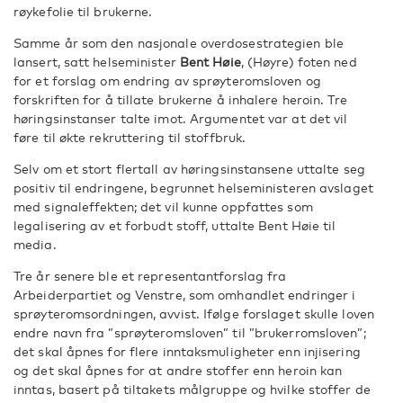
røykefolie til brukerne.
Samme år som den nasjonale overdosestrategien ble
lansert, satt helseminister
Bent Høie
, (Høyre) foten ned
for et forslag om endring av sprøyteromsloven og
forskriften for å tillate brukerne å inhalere heroin. Tre
høringsinstanser talte imot. Argumentet var at det vil
føre til økte rekruttering til stoffbruk.
Selv om et stort flertall av høringsinstansene uttalte seg
positiv til endringene, begrunnet helseministeren avslaget
med signaleffekten; det vil kunne oppfattes som
legalisering av et forbudt stoff, uttalte Bent Høie til
media.
Tre år senere ble et representantforslag fra
Arbeiderpartiet og Venstre, som omhandlet endringer i
sprøyteromsordningen, avvist. Ifølge forslaget skulle loven
endre navn fra ”sprøyteromsloven” til ”brukerromsloven”;
det skal åpnes for flere inntaksmuligheter enn injisering
og det skal åpnes for at andre stoffer enn heroin kan
inntas, basert på tiltakets målgruppe og hvilke stoffer de