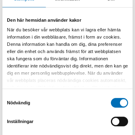
Den här hemsidan använder kakor
När du besöker vår webbplats kan vi lagra eller hämta
information i din webbläsare, främst i form av cookies.
NYCKELORD
KATEGORIER
Denna information kan handla om dig, dina preferenser
brukerrom, Heroin,
Narkotika
eller din enhet och används främst för att webbplatsen
FOTOGRAF/BILDKÄLL
sprøyterom
ska fungera som du förväntar dig. Informationen
A
identifierar inte nödvändigsvist dig direkt, men den kan ge
Mostphotos
dig en mer personlig webbupplevelse. När du använder
vår webbplats placeras nödvändiga cookies automatiskt,
och dessa är alltid aktiva utan att kräva ditt samtycke.
Dessa cookies är nödvändiga för att du ska kunna
Samtyckesval
använda webbplatsen och dess funktioner. Vi respekterar
Nödvändig
din integritet, och du kan välja vilka ytterligare cookies
Relaterat innehåll
(statistiska, preferens, marknadsföring och
Inställningar
oklassificerade) du vill acceptera. Klicka på de olika
kategorirubrikerna för att ta reda på mer och anpassa