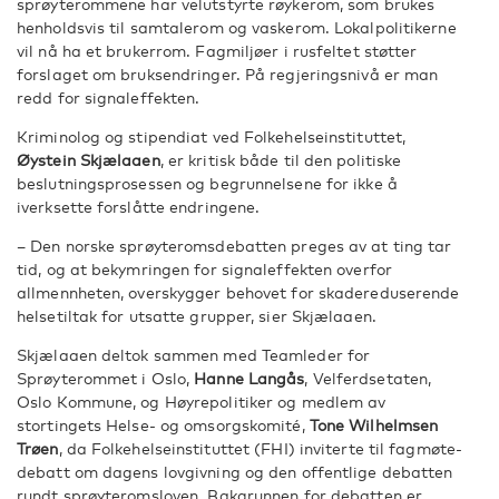
sprøyterommene har velutstyrte røykerom, som brukes
henholdsvis til samtalerom og vaskerom. Lokalpolitikerne
vil nå ha et brukerrom. Fagmiljøer i rusfeltet støtter
forslaget om bruksendringer. På regjeringsnivå er man
redd for signaleffekten.
Kriminolog og stipendiat ved Folkehelseinstituttet,
Øystein Skjælaaen
, er kritisk både til den politiske
beslutningsprosessen og begrunnelsene for ikke å
iverksette forslåtte endringene.
– Den norske sprøyteromsdebatten preges av at ting tar
tid, og at bekymringen for signaleffekten overfor
allmennheten, overskygger behovet for skadereduserende
helsetiltak for utsatte grupper, sier Skjælaaen.
Skjælaaen deltok sammen med Teamleder for
Sprøyterommet i Oslo,
Hanne Langås
, Velferdsetaten,
Oslo Kommune, og Høyrepolitiker og medlem av
stortingets Helse- og omsorgskomité,
Tone Wilhelmsen
Trøen
, da Folkehelseinstituttet (FHI) inviterte til fagmøte-
debatt om dagens lovgivning og den offentlige debatten
rundt sprøyteromsloven. Bakgrunnen for debatten er