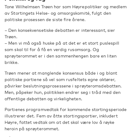
Tone Wilhelmsen Trøen har som Høyrepolitiker og medlem
av Stortingets Helse- og omsorgskomité, fulgt den
politiske prosessen de siste fire årene.
– Den konsekvensetiske debatten er interessant, sier
Trøen.
– Men vi må også huske på at det er et stort puslespill
som skal til for å få en verdig rusomsorg. Og
sprøyterommet er i den sammenhengen bare en liten
brikke.
Trøen mener at manglende konsensus både i og blant
politiske partiene så vel som rusfeltets egne aktører,
påvirker beslutningsprosessene i sprøyteromsdebatten.
Men, påpeker hun, politikken endrer seg i tråd med den
offentlige debatten og virkeligheten.
Partienes programvedtak for kommende stortingsperiode
illustrerer det. Fem av åtte stortingspartier, inkludert
Høyre, fattet vedtak om at det skal være lov å røyke
heroin på sprøyterommet.