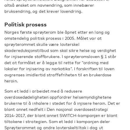
altså ønsket om navnendring, som innebærer
bruksendring, og det krever lovendring.
Politisk prosess
Norges første sprøyterom ble åpnet etter en lang og
omstendelig politisk prosess i 2005. Målet var at
sprøyterommet skulle være lavterskel
skadereduksjonstilbud som skal sikre helse og verdighet
for injiserende stoffbrukere. I sprøyteromsloven § 1 står
det at formålet er å legge til rette for ”ordning med
lokaler for injisering av narkotika”. I forskriften til loven
avgrenses imidlertid straffefriheten til en brukerdose
heroin.
Som et ledd i arbeidet med å redusere
overdosedødeligheten oppfordrer helsemyndighetene
brukerne til å inhalere i stedet for å injisere heroin. Det er
blant annet nedfelt i Den nasjonal overdosestrategi
2014-2017, der blant annet SWITCH-kampanjen er blant
tiltakene i strategien. Som et ledd i kampanjen deler
Sprøyterommet og andre lavterskeltiltak i dag ut