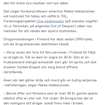
det här krävs nya insatser och nya idéer.
Det säger forskarprofessor emeritus Pekka Hakkarainen
vid Institutet för hälsa och välfärd, THL.
Forskningsprojektet
Ulos epätoivosta
(på svenska ungefär
Ut ur förtvivlan, på engelska Out of Despair) söker nya
metoder för att vända den dystra statistiken.
Droganvändningen i Finland har ökat sedan 1990-talet,
och de drogrelaterade dödsfallen likaså.
– Varje vecka dör fyra till fem personer i Finland till följd
av drogbruk. Två av dem är yngre än 30 år. Det är en
fruktansvärd mängd levnadsår som går till spillo, och det
orsakar mycket ångest och sorg bland offrens
närstående.
Även när det gäller dråp och mord går en tydlig skiljelinje
i befolkningen, säger Pekka Hakkarainen.
– Bland offer och förövare som är över 30 år gamla spelar
alkohol ofta en stor roll. För under 30-åringarnas del är
det vanligare att droger också finns med i bilden.