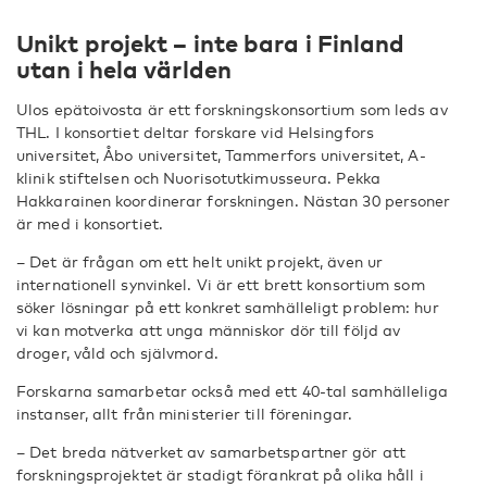
Unikt projekt – inte bara i Finland
utan i hela världen
Ulos epätoivosta är ett forskningskonsortium som leds av
THL. I konsortiet deltar forskare vid Helsingfors
universitet, Åbo universitet, Tammerfors universitet, A-
klinik stiftelsen och Nuorisotutkimusseura. Pekka
Hakkarainen koordinerar forskningen. Nästan 30 personer
är med i konsortiet.
– Det är frågan om ett helt unikt projekt, även ur
internationell synvinkel. Vi är ett brett konsortium som
söker lösningar på ett konkret samhälleligt problem: hur
vi kan motverka att unga människor dör till följd av
droger, våld och självmord.
Forskarna samarbetar också med ett 40-tal samhälleliga
instanser, allt från ministerier till föreningar.
– Det breda nätverket av samarbetspartner gör att
forskningsprojektet är stadigt förankrat på olika håll i