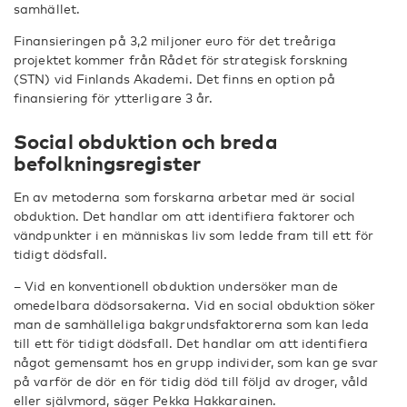
samhället.
Finansieringen på 3,2 miljoner euro för det treåriga
projektet kommer från Rådet för strategisk forskning
(STN) vid Finlands Akademi. Det finns en option på
finansiering för ytterligare 3 år.
Social obduktion och breda
befolkningsregister
En av metoderna som forskarna arbetar med är social
obduktion. Det handlar om att identifiera faktorer och
vändpunkter i en människas liv som ledde fram till ett för
tidigt dödsfall.
– Vid en konventionell obduktion undersöker man de
omedelbara dödsorsakerna. Vid en social obduktion söker
man de samhälleliga bakgrundsfaktorerna som kan leda
till ett för tidigt dödsfall. Det handlar om att identifiera
något gemensamt hos en grupp individer, som kan ge svar
på varför de dör en för tidig död till följd av droger, våld
eller självmord, säger Pekka Hakkarainen.