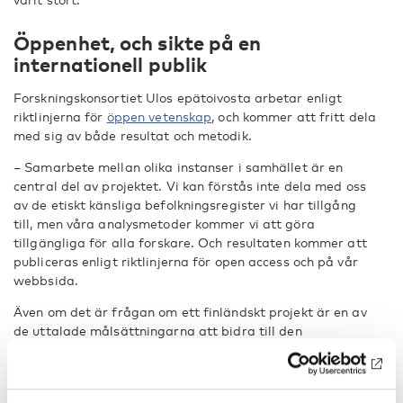
Öppenhet, och sikte på en
internationell publik
Forskningskonsortiet Ulos epätoivosta arbetar enligt
riktlinjerna för
öppen vetenskap
, och kommer att fritt dela
med sig av både resultat och metodik.
– Samarbete mellan olika instanser i samhället är en
central del av projektet. Vi kan förstås inte dela med oss
av de etiskt känsliga befolkningsregister vi har tillgång
till, men våra analysmetoder kommer vi att göra
tillgängliga för alla forskare. Och resultaten kommer att
publiceras enligt riktlinjerna för open access och på vår
webbsida.
Även om det är frågan om ett finländskt projekt är en av
de uttalade målsättningarna att bidra till den
internationella forskningen.
– Vi ser liknande problem med för tidiga dödsfall till följd
av droger också i de övriga nordiska länderna. Sverige och