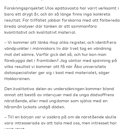
Forskningsprojektet Ulos epätoivosta har varit verksamt i
bara ett drygt år, och än så länge finns inga konkreta
resultat. För tillfället jobbar forskarna med att förbereda
breda analyser där tanken är att sammanföra
kvantitativt och kvalitativt material.
– Vi kommer att länka ihop olika register, och identifiera
vändpunkter i människors liv där livet tog en vändning
mot det sämre. Varför gick det så, och hur kan man
förebygga det i framtiden? Jag väntar med spänning på
vilka resultat vi kommer att få när Åbo universitets
dataspecialister ger sig i kast med materialet, säger
Hakkarainen.
Den kvalitativa delen av undersökningen kommer bland
annat att bestå av intervjuer med de unga dödsoffrens
närstående, eller med ungdomar som själva med en
hårsmån lyckats undgå döden.
– Till en början var vi osäkra på om de närstående skulle
vara intresserade av att tala med oss, men intresset har
varit stort.