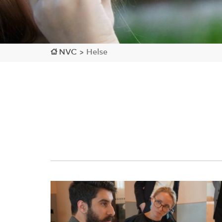
NVC
>
Helse