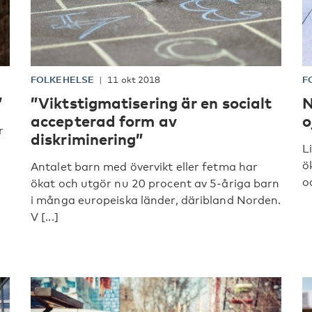
FOLKEHELSE
11 okt 2018
F
”
”Viktstigmatisering är en socialt
N
accepterad form av
o
r
diskriminering”
L
ö
Antalet barn med övervikt eller fetma har
o
ökat och utgör nu 20 procent av 5-åriga barn
i många europeiska länder, däribland Norden.
V [...]