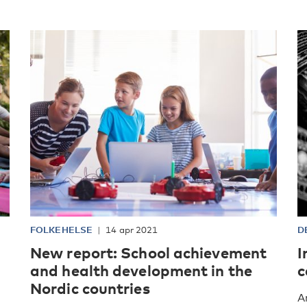
FOLKEHELSE
14 apr 2021
D
New report: School achievement
I
and health development in the
c
Nordic countries
A