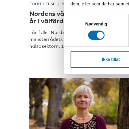
dem, eller som de har samlet
FOLKEHELSE
20 des 2019
Nordens välfärdscenter firar 10
Samtykkevalg
år i välfärdens tjänst
Nødvendig
I år fyller Nordens välfärdscenter, Nordiska
ministerrådets institution inom social- och
hälsosektorn, 10 år. - Vårt arbete går ut p [..
Ikke tillat