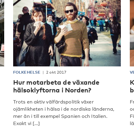
FOLKEHELSE
2 okt 2017
V
Hur motarbeta de växande
K
hälsoklyftorna i Norden?
b
Trots en aktiv välfärdspolitik växer
F
ojämlikheten i hälsa i de nordiska länderna,
o
mer än i till exempel Spanien och Italien.
F
Exakt vi [...]
lä