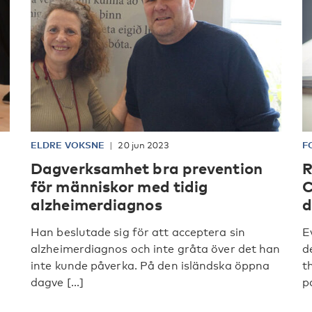
ELDRE VOKSNE
20 jun 2023
F
Dagverksamhet bra prevention
R
för människor med tidig
C
alzheimerdiagnos
d
Han beslutade sig för att acceptera sin
E
alzheimerdiagnos och inte gråta över det han
d
inte kunde påverka. På den isländska öppna
t
dagve [...]
p