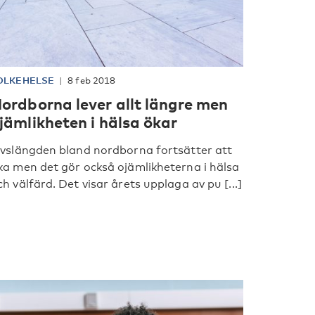
OLKEHELSE
8 feb 2018
ordborna lever allt längre men
jämlikheten i hälsa ökar
ivslängden bland nordborna fortsätter att
ka men det gör också ojämlikheterna i hälsa
ch välfärd. Det visar årets upplaga av pu [...]